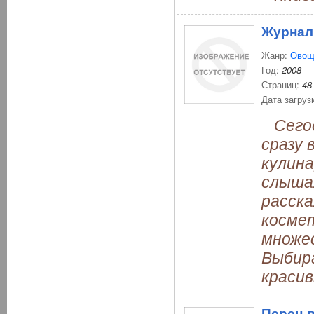
Журнал 
Жанр:
Овощ
Год:
2008
Страниц:
48
Дата загруз
Сегод
сразу 
кулин
слышал
расск
косме
множе
Выбира
красив
Перец 