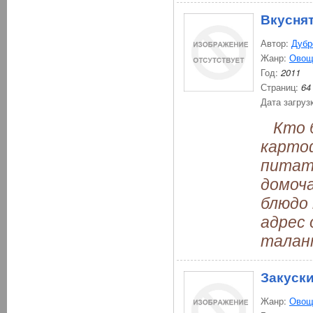
Вкуснят
Автор:
Дубр
Жанр:
Овощ
Год:
2011
Страниц:
64
Дата загруз
Кто б
карто
питате
домоч
блюдо 
адрес 
талан
Закуски
Жанр:
Овощ