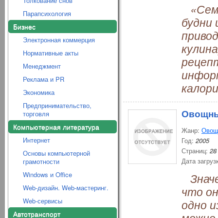
Толкование снов
«Семь
Парапсихология
будни 
Бизнес
привод
Электронная коммерция
кулин
Нормативные акты
рецеп
Менеджмент
инфор
Реклама и PR
калор
Экономика
Предпринимательство,
Овощны
торговля
Компьютерная литература
Жанр:
Овощ
Интернет
Год:
2005
Страниц:
28
Основы компьютерной
Дата загруз
грамотности
Windows и Office
Значен
Web-дизайн. Web-мастеринг.
что о
Web-сервисы
одно и
Автотранспорт
можно 