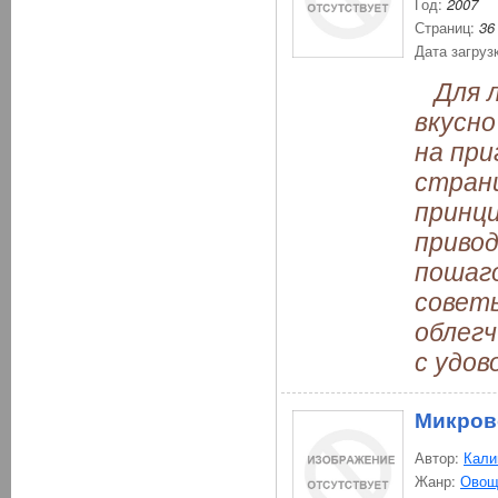
Год:
2007
Страниц:
36
Дата загруз
Для л
вкусно
на при
стран
принци
привод
пошаго
советы
облегч
с удов
Микров
Автор:
Кали
Жанр:
Овощ