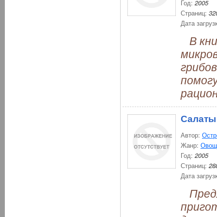
Год:
2005
Страниц:
32
Дата загруз
В кни
микров
грибов
помог
рацион
Салаты
Автор:
Остр
Жанр:
Овощ
Год:
2005
Страниц:
28
Дата загруз
Предл
пригот