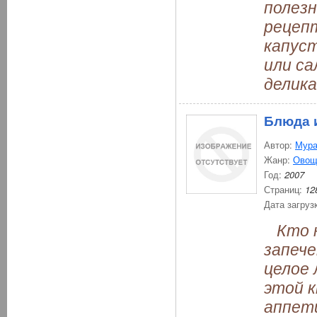
полезн
рецепт
капуст
или са
делика
Блюда 
Автор:
Мура
Жанр:
Овощ
Год:
2007
Страниц:
12
Дата загруз
Кто н
запече
целое 
этой 
аппети