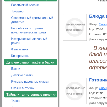
« Наз
Российский боевик
Триллер
Блюда 
Современный криминальный
детектив
Жанр:
Овощ
Российская историко-
Год:
2004
приключенческая проза
Страниц:
96
Исторический любовный
Дата загруз
роман
В кни
Фантастика
блюд 
Кинороманы
иллюст
Детские сказки, мифы и басни
оформ
Басни
Детские сказки
Готови
Русские народные сказки
Сказки в стихах
Жанр:
Овощ
Год:
2012
Тайны и таинственные явления
Страниц:
32
Тайны
Дата загруз