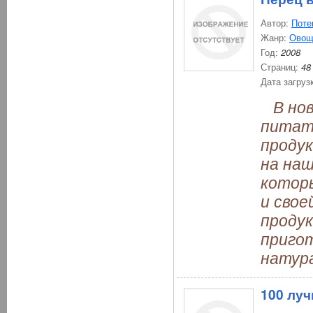
Автор:
Поте
Жанр:
Овощ
Год:
2008
Страниц:
48
Дата загруз
В нов
питат
продук
на наш
котор
и свое
продук
приго
натур
100 луч