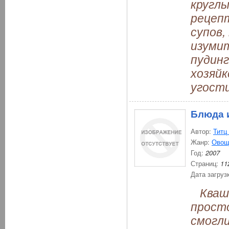
круглы
рецепт
супов,
изуми
пудинг
хозяйк
угости
Блюда и
Автор:
Титц
Жанр:
Овощ
Год:
2007
Страниц:
11
Дата загруз
Кваше
просто
смогли