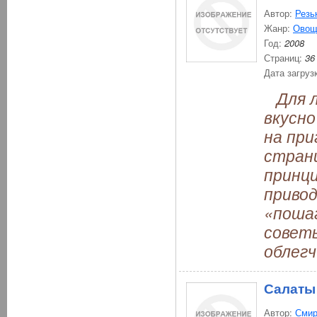
Автор:
Резь
Жанр:
Овощ
Год:
2008
Страниц:
36
Дата загруз
Для л
вкусно
на пр
стран
принци
привод
«пошаг
советы
облегч
Салаты
Автор:
Смир