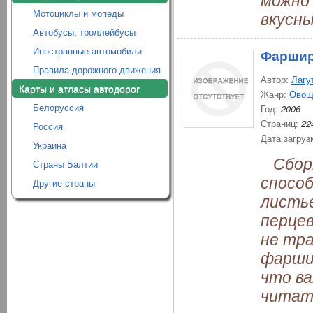
Мотоциклы и мопеды
вкусны
Автобусы, троллейбусы
Иностранные автомобили
Фаршир
Правила дорожного движения
Автор:
Лагу
Карты и атласы автодорог
Жанр:
Овощ
Белоруссия
Год:
2006
Страниц:
22
Россия
Дата загруз
Украина
Сборн
Страны Балтии
спосо
Другие страны
листье
перцев
не тр
фарши
что ва
читат