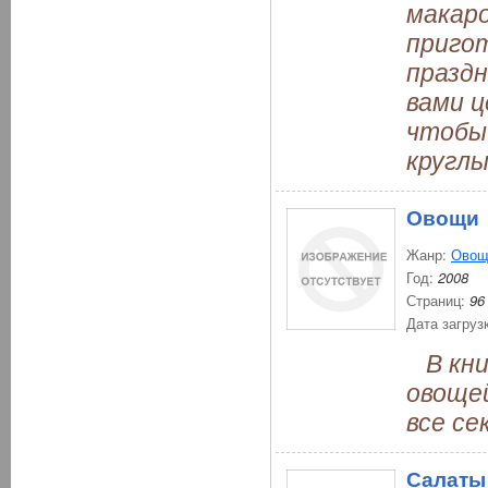
макаро
пригот
праздн
вами ц
чтобы
круглы
Овощи
Жанр:
Овощ
Год:
2008
Страниц:
96
Дата загруз
В кни
овощей
все се
Салаты