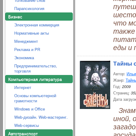
Толкование снов
путеш
Парапсихология
шестое
Бизнес
что мо
Электронная коммерция
также 
Нормативные акты
питат
Менеджмент
еды и 
Реклама и PR
Экономика
Тайны 
Предпринимательство,
торговля
Автор:
Ильи
Компьютерная литература
Жанр:
Тайны
Год:
2009
Интернет
Страниц:
35
Основы компьютерной
Дата загруз
грамотности
Знаме
Windows и Office
иной,
Web-дизайн. Web-мастеринг.
загадо
Web-сервисы
госуда
Автотранспорт