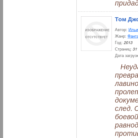
придад
Том Дж
Автор:
Ильи
Жанр:
Фант
Год:
2013
Страниц:
31
Дата загруз
Неуда
превра
лавино
проле
докум
след.
боевой
равнод
против