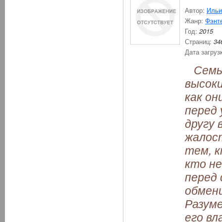
Автор:
Ильи
Жанр:
Фэнт
Год:
2015
Страниц:
34
Дата загруз
Семь 
высоки
как он
перед 
другу 
жалост
тем, к
кто не
перед 
обмени
Разуме
его вл