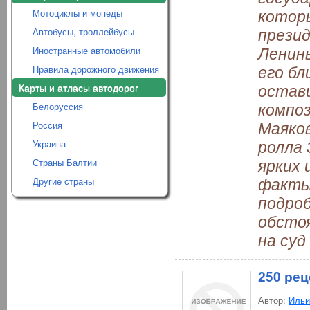
которы
Мотоциклы и мопеды
презид
Автобусы, троллейбусы
Ленин
Иностранные автомобили
его бл
Правила дорожного движения
остав
Карты и атласы автодорог
композ
Белоруссия
Маяков
Россия
ролла 
Украина
ярких 
Страны Балтии
факты
Другие страны
подро
обстоя
на су
250 рец
Автор:
Ильи