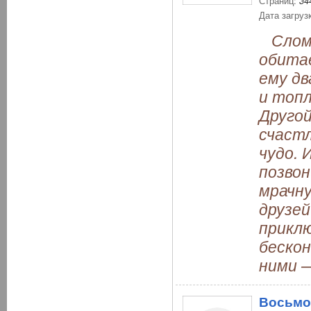
Страниц:
34
Дата загруз
Слома
обита
ему дв
и топл
Другой
счастл
чудо. 
позвон
мрачну
друзей
приклю
беско
ними —
Восьмо