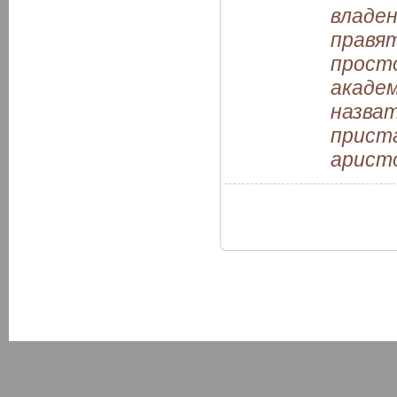
владен
правят
просто
академ
назват
приста
арист