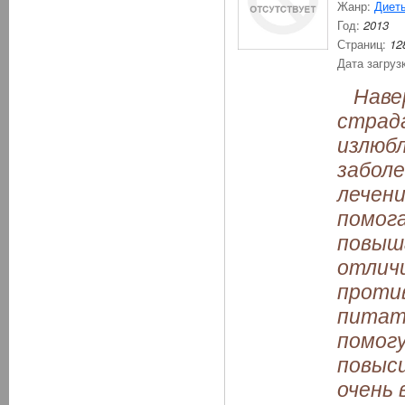
Жанр:
Диет
Год:
2013
Страниц:
12
Дата загруз
Наверн
страда
излюб
заболе
лечени
помог
повыша
отличи
против
питать
помогу
повыс
очень 