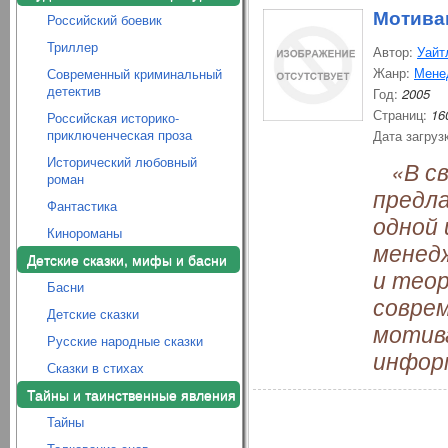
Мотива
Российский боевик
Триллер
Автор:
Уайт
Жанр:
Мене
Современный криминальный
детектив
Год:
2005
Страниц:
16
Российская историко-
приключенческая проза
Дата загруз
Исторический любовный
«В св
роман
предл
Фантастика
одной 
Кинороманы
менедж
Детские сказки, мифы и басни
и тео
Басни
совре
Детские сказки
мотива
Русские народные сказки
инфор
Сказки в стихах
Тайны и таинственные явления
Тайны