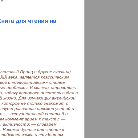
 »
нига для чтения на
астливый Принц и другие сказки»)
XIX века, является классическим
ивов и «декоративным» стилем
е проблемы. В сказках отразились
, задачу которого писатель видел в
 жизни. Для изучающих английский
 которое не только знакомит с
ствует развитию навыков устной и
но: — вступительной статьей о
ым комментарием к тексту; —
ой активности; — словарем.
. Рекомендуется для чтения в
глийского языка и студентам