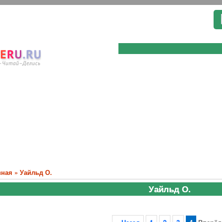
вная
»
Уайльд О.
Уайльд О.