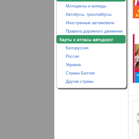
Мотоциклы и мопеды
Автобусы, троллейбусы
Иностранные автомобили
Правила дорожного движения
Карты и атласы автодорог
Белоруссия
Россия
Украина
Страны Балтии
Другие страны