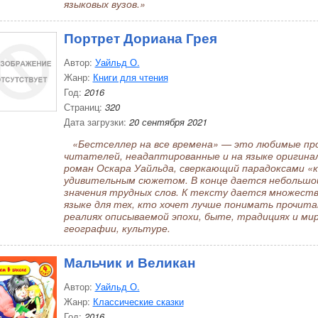
языковых вузов.»
Портрет Дориана Грея
Автор:
Уайльд О.
Жанр:
Книги для чтения
Год:
2016
Страниц:
320
Дата загрузки:
20 сентября 2021
«Бестселлер на все времена» — это любимые про
читателей, неадаптированные и на языке оригина
роман Оскара Уайльда, сверкающий парадоксами «
удивительным сюжетом. В конце дается небольшой
значения трудных слов. К тексту дается множеств
языке для тех, кто хочет лучше понимать прочита
реалиях описываемой эпохи, быте, традициях и ми
географии, культуре.
Мальчик и Великан
Автор:
Уайльд О.
Жанр:
Классические сказки
Год:
2016