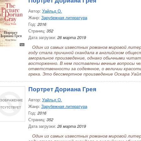
Портрет Дориана Грея
Автор:
Уайльд О.
Жанр:
Зарубежная литература
Год:
2016
Страниц:
352
Дата загрузки:
26 марта 2019
Один из самых известных романов мировой литера
году стала причиной скандала в английском общест
аморальное произведение, однако обычными чита
восторженно. В нем поставлены вечные вопросы че
ответственности за содеянное, о величии красоты
греха. Это бессмертное произведение Оскара Уайль
Портрет Дориана Грея
Автор:
Уайльд О.
Жанр:
Зарубежная литература
Год:
2016
Страниц:
352
Дата загрузки:
26 марта 2019
Один из самых известных романов мировой литера