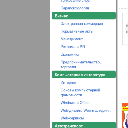
Толкование снов
Парапсихология
Бизнес
Электронная коммерция
Нормативные акты
Менеджмент
Реклама и PR
Экономика
Предпринимательство,
торговля
Компьютерная литература
Интернет
Основы компьютерной
грамотности
Windows и Office
Web-дизайн. Web-мастеринг.
Web-сервисы
Автотранспорт