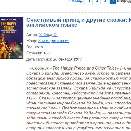
« Назад
1
2
3
4
Вперёд
Счастливый принц и другие сказки: К
английском языке
Автор:
Уайльд О.
Жанр:
Книги для чтения
Год:
2015
Страниц:
160
Дата загрузки:
26 декабря 2017
«Сборник «The Happy Prince and Other Tales» («Сч
Оскара Уайльда, известного английского писателя 
образцом английской прозы. За сказочностью мот
повествования скрываются важнейшие нравственны
эстетические взгляды Оскара Уайльда на искусство
сотворении красоты, недоступной действительной
язык «Сказки» являются ценным учебным пособием,
удивительным миром Оскара Уайльда, но и способ
письменной речи. Представленное издание снабже
творческом методе Оскара Уайльда; — развернут
заданиями к каждой сказке для развития творческ
Английский текст приводится в оригинальном виде
старших классах школ с углубленным изучением ан