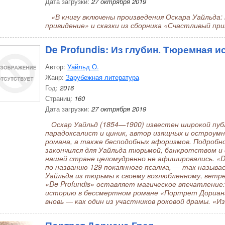
Дата загрузки:
27 октрября 2019
«В книгу включены произведения Оскара Уайльда:
привидение» и сказки из сборника «Счастливый при
De Profundis: Из глубин. Тюремная 
Автор:
Уайльд О.
Жанр:
Зарубежная литература
Год:
2016
Страниц:
160
Дата загрузки:
27 октрября 2019
Оскар Уайльд (1854—1900) известен широкой публ
парадоксалист и циник, автор изящных и остроумн
романа, а также бесподобных афоризмов. Подробн
закончился для Уайльда тюрьмой, банкротством и 
нашей стране целомудренно не афишировались. «De
по названию 129 покаянного псалма, — так называ
Уайльда из тюрьмы к своему возлюбленному, ветр
«De Profundis» оставляет магическое впечатление:
историю в бессмертном романе «Портрет Дориана
вновь — как один из участников роковой драмы. «И