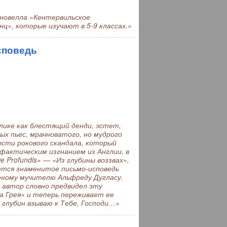
 новелла «Кентервильское
нц», которые изучают в 5-9 классах.»
исповедь
ике как блестящий денди, эстет,
ых пьес, мрачноватого, но мудрого
ости рокового скандала, который
фактическим изгнанием из Англии, в
 Profundis» — «Из глубины воззвах»,
ется знаменитое письмо-исповедь
еному мучителю Альфреду Дугласу.
 автор словно предвидел эту
 Грея» и теперь переживает ее
з глубин взываю к Тебе, Господи…»