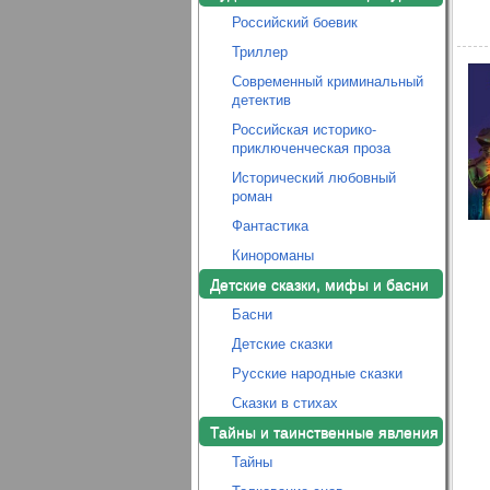
Российский боевик
Триллер
Современный криминальный
детектив
Российская историко-
приключенческая проза
Исторический любовный
роман
Фантастика
Кинороманы
Детские сказки, мифы и басни
Басни
Детские сказки
Русские народные сказки
Сказки в стихах
Тайны и таинственные явления
Тайны