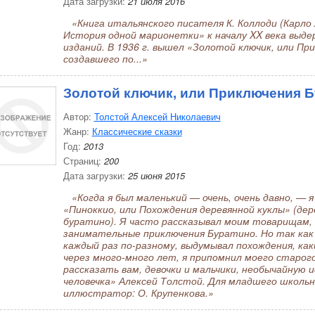
Дата загрузки:
21 июля 2016
«Книга итальянского писателя К. Коллоди (Карло 
История одной марионетки» к началу XX века выде
изданий. В 1936 г. вышел «Золотой ключик, или Пр
создавшего по...»
Золотой ключик, или Приключения 
Автор:
Толстой Алексей Николаевич
Жанр:
Классические сказки
Год:
2013
Страниц:
200
Дата загрузки:
25 июня 2015
«Когда я был маленький — очень, очень давно, — я
«Пиноккио, или Похождения деревянной куклы» (дер
буратино). Я часто рассказывал моим товарищам, 
занимательные приключения Буратино. Но так как 
каждый раз по-разному, выдумывал похождения, каки
через много-много лет, я припомнил моего старог
рассказать вам, девочки и мальчики, необычайную 
человечка» Алексей Толстой. Для младшего школьн
иллюстратор: О. Крупенкова.»