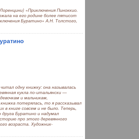
Лоренцини) «Приключения Пиноккио.
ржала на его родине более пятисот
иключения Буратино» А.Н. Толстого,
Буратино
 читал одну книжку: она называлась
евянная кукла по-итальянски —
девочкам и мальчикам,
книжка потерялась, то я рассказывал
х в книге совсем и не было. Теперь,
о друга Буратино и надумал
историю про этого деревянного
ого возраста. Художник-