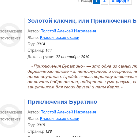
« Назад
1
2
Вперёд »
Золотой ключик, или Приключения 
Автор:
Толстой Алексей Николаевич
Жанр:
Классические сказки
Год:
2014
Страниц:
144
Дата загрузки:
22 сентября 2019
«Приключения Буратино» — это одна из самых лю
деревянного человечка, непослушного и озорного, н
простодушного. Пройдя сквозь вереницу злоключен
отличать добро от зла, набирается ума-разума, 
защитником для своих друзей и папы Карло.»
Приключения Буратино
Автор:
Толстой Алексей Николаевич
Жанр:
Классические сказки
Год:
2015
Страниц:
128