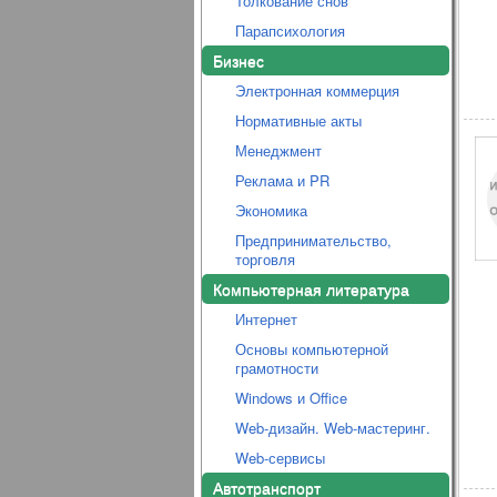
Толкование снов
Парапсихология
Бизнес
Электронная коммерция
Нормативные акты
Менеджмент
Реклама и PR
Экономика
Предпринимательство,
торговля
Компьютерная литература
Интернет
Основы компьютерной
грамотности
Windows и Office
Web-дизайн. Web-мастеринг.
Web-сервисы
Автотранспорт