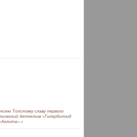
ксею Толстому славу первого
тический детектив «Гиперболоид
«Аэлита».»