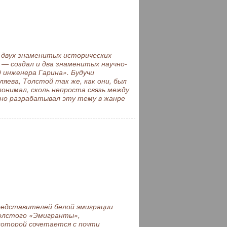
 двух знаменитых исторических
— создал и два знаменитых научно-
 инженера Гарина». Будучи
яева, Толстой так же, как они, был
понимал, сколь непроста связь между
нно разрабатывал эту тему в жанре
редставителей белой эмиграции
Толстого «Эмигранты»,
оторой сочетается с почти