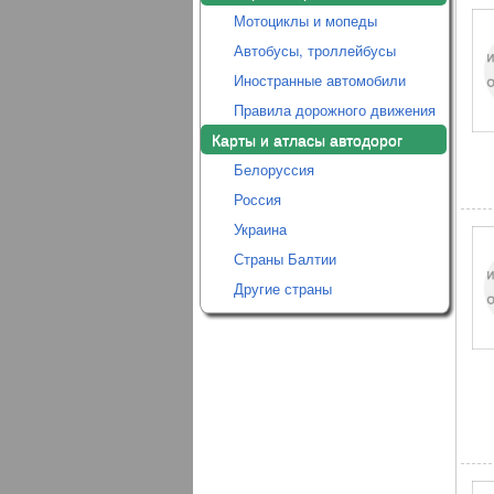
Мотоциклы и мопеды
Автобусы, троллейбусы
Иностранные автомобили
Правила дорожного движения
Карты и атласы автодорог
Белоруссия
Россия
Украина
Страны Балтии
Другие страны