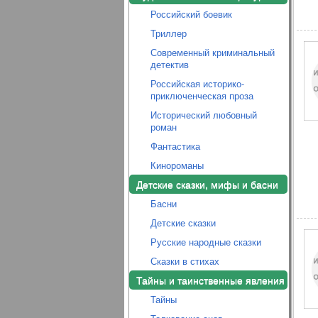
Российский боевик
Триллер
Современный криминальный
детектив
Российская историко-
приключенческая проза
Исторический любовный
роман
Фантастика
Кинороманы
Детские сказки, мифы и басни
Басни
Детские сказки
Русские народные сказки
Сказки в стихах
Тайны и таинственные явления
Тайны