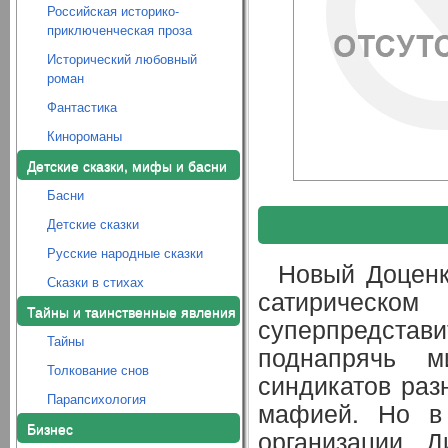
Российская историко-
приключенческая проза
Исторический любовный
роман
Фантастика
Кинороманы
Детские сказки, мифы и басни
Басни
Детские сказки
Русские народные сказки
Новый Доценк
Сказки в стихах
сатирическом
Тайны и таинственные явления
суперпредста
Тайны
поднапрячь м
Толкование снов
синдикатов раз
Парапсихология
мафией. Но в 
Бизнес
организации. 