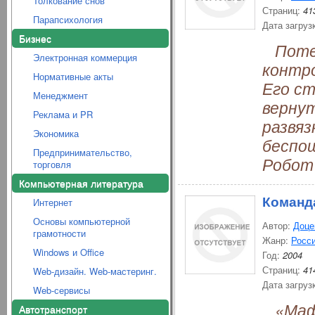
Толкование снов
Страниц:
41
Парапсихология
Дата загруз
Бизнес
Потер
Электронная коммерция
контро
Нормативные акты
Его ст
Менеджмент
вернут
Реклама и PR
развяз
Экономика
беспощ
Предпринимательство,
Робот
торговля
Компьютерная литература
Команд
Интернет
Основы компьютерной
Автор:
Доце
грамотности
Жанр:
Росси
Windows и Office
Год:
2004
Страниц:
41
Web-дизайн. Web-мастеринг.
Дата загруз
Web-сервисы
«Мафи
Автотранспорт