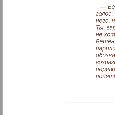
— Беше
голос:
него, 
Ты, ве
не хот
Бешен
парили
обозна
возра
перево
понять