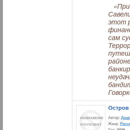
«Приг
Савели
этот р
финанс
сам су
Терро
путеш
районе
банкир
неуда
бандит
Говорк
Остров
Автор:
Доце
Жанр:
Росси
Год:
2008