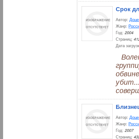
Срок д
Автор:
Доце
Жанр:
Росси
Год:
2004
Страниц:
41
Дата загруз
Волею
группи
обвине
убит..
совер
Близне
Автор:
Доце
Жанр:
Росси
Год:
2007
Страниц:
43