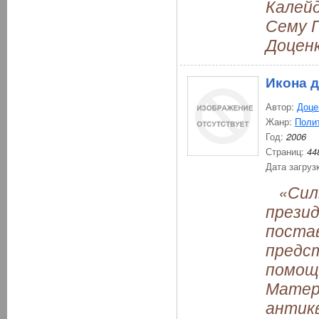
Калей
Сему 
Доценк
Икона 
Автор:
Доце
Жанр:
Поли
Год:
2006
Страниц:
44
Дата загруз
«Силы
презид
поста
предс
помощ
Матер
антикв