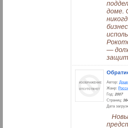
подде
доме.
никогд
бизне
исполь
Рокото
— дол
защит
Обрати
Автор:
Доце
Жанр:
Росси
Год:
2007
Страниц:
38
Дата загруз
Новый
предс