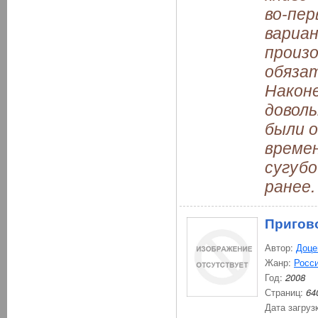
во-пер
вариан
произо
обяза
Наконе
довол
были 
времен
сугубо
ранее.
Пригов
Автор:
Доце
Жанр:
Росси
Год:
2008
Страниц:
64
Дата загруз