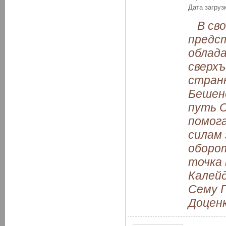
Дата загруз
В сво
предст
облад
сверх
странн
Бешено
путь С
помог
силам 
оборот
точка 
Калей
Сему 
Доценк