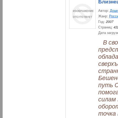
Близне
Автор:
Доце
Жанр:
Росси
Год:
2007
Страниц:
43
Дата загруз
В сво
предст
облад
сверх
странн
Бешено
путь С
помог
силам 
оборот
точка 