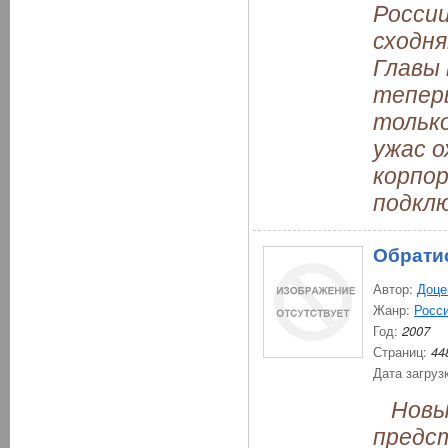
России
сходня
Главы 
теперь
только
ужас о
корпо
подкл
Обрати
Автор:
Доце
Жанр:
Росси
Год:
2007
Страниц:
44
Дата загруз
Новый
предс