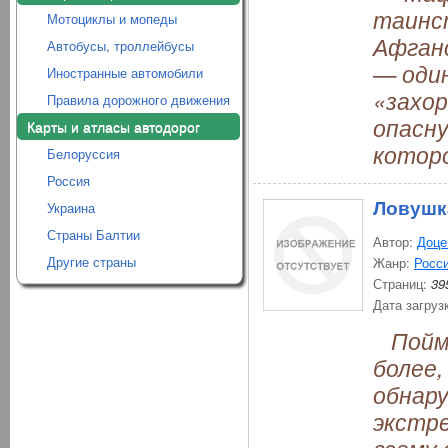
таинс
Мотоциклы и мопеды
Афганс
Автобусы, троллейбусы
— один
Иностранные автомобили
«захор
Правила дорожного движения
опасну
Карты и атласы автодорог
которо
Белоруссия
Россия
Ловушк
Украина
Страны Балтии
Автор:
Доце
Другие страны
Жанр:
Росси
Страниц:
39
Дата загруз
Пойма
более,
обнару
экстре