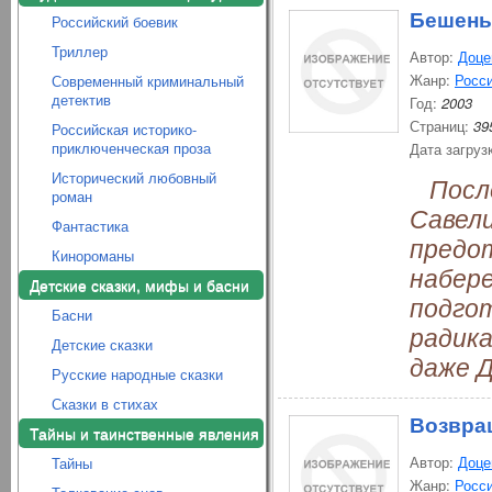
Бешены
Российский боевик
Триллер
Автор:
Доце
Жанр:
Росси
Современный криминальный
детектив
Год:
2003
Страниц:
39
Российская историко-
приключенческая проза
Дата загруз
Исторический любовный
После
роман
Савел
Фантастика
предо
Кинороманы
набере
Детские сказки, мифы и басни
подго
Басни
радик
Детские сказки
даже Д
Русские народные сказки
Сказки в стихах
Возвра
Тайны и таинственные явления
Автор:
Доце
Тайны
Жанр:
Росси