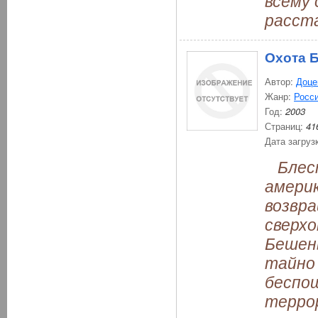
всему 
расста
Охота 
Автор:
Доце
Жанр:
Росси
Год:
2003
Страниц:
41
Дата загруз
Блест
америк
возвра
сверх
Бешен
тайно 
беспощ
террор