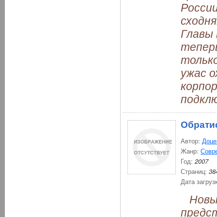
России
сходня
Главы 
теперь
только
ужас о
корпо
подкл
Обрати
Автор:
Доце
Жанр:
Совр
Год:
2007
Страниц:
38
Дата загруз
Новый
предс