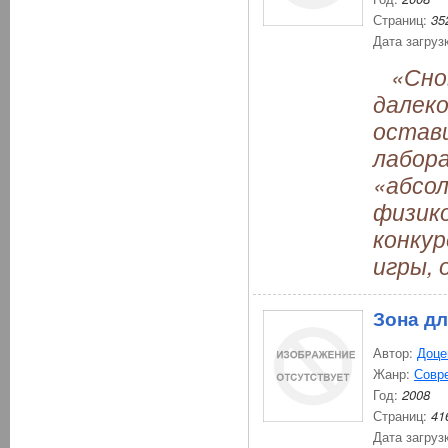
Страниц:
35
Дата загруз
«Снов
далек
остав
лабора
«абсо
физик
конку
игры, 
Зона д
Автор:
Доце
Жанр:
Совр
Год:
2008
Страниц:
41
Дата загруз