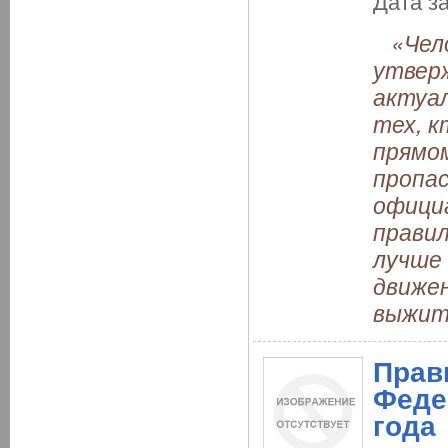
Дата з
«Чело
утверж
актуал
тех, к
прямом
пропас
офици
правил
лучше 
движен
выжит
Прав
Феде
года