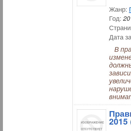
Жанр:
Год:
20
Страни
Дата з
В пра
измене
должн
зависи
увелич
наруш
внима
Прав
2015