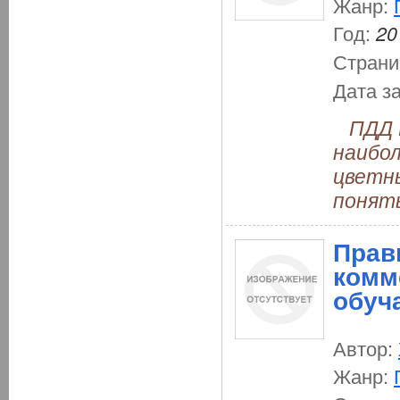
Жанр:
Год:
20
Страни
Дата з
ПДД Р
наибо
цветн
понять
Прав
комм
обуч
Автор:
Жанр: