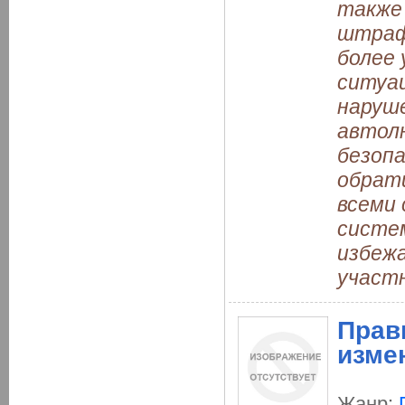
также 
штрафа
более 
ситуац
наруше
автолю
безопа
обрат
всеми
систе
избежа
участн
Прав
изме
Жанр: