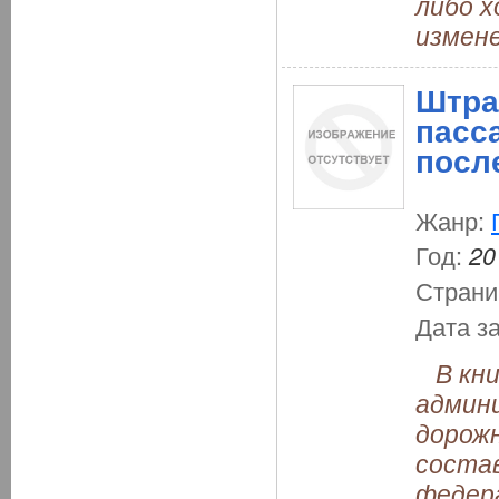
либо 
измене
Штра
пасс
посл
Жанр:
Год:
20
Страни
Дата з
В кни
админ
дорожн
состав
федер