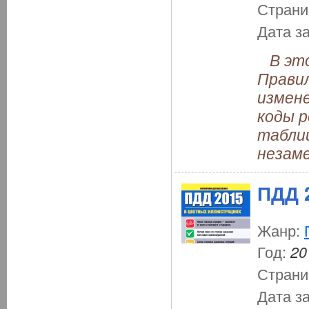
Страни
Дата з
В это
Прави
измен
коды р
табли
незам
ПДД 
Жанр:
Год:
20
Страни
Дата з