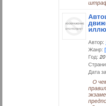
штраф
Авто
движ
иллю
Автор:
Жанр:
Год:
20
Страни
Дата з
О чем 
правил
экзаме
предп