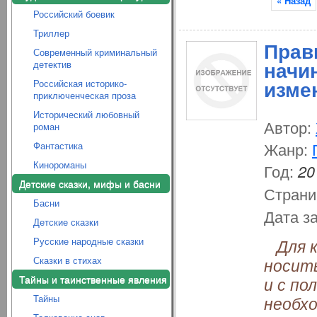
« Назад
Российский боевик
Триллер
Прав
Современный криминальный
начи
детектив
изме
Российская историко-
приключенческая проза
Исторический любовный
Автор:
роман
Жанр:
Фантастика
Кинороманы
Год:
20
Детские сказки, мифы и басни
Страни
Басни
Дата з
Детские сказки
Русские народные сказки
Для ко
Сказки в стихах
носить
Тайны и таинственные явления
и с п
Тайны
необх