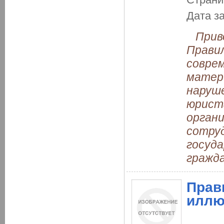
Дата з
Приво
Правил
соврем
матер
наруше
юрист
орган
сотруд
госуда
гражд
Прав
иллю