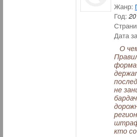
Жанр:
Год:
20
Страни
Дата з
О чем
Правил
форма
держат
после
не зан
бардач
дорожн
регио
штрафо
кто с