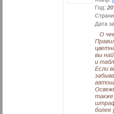
Год:
20
Страни
Дата з
О чем
Правил
цветна
вы на
и табл
Если в
забыва
автошк
Освежи
также 
штрафа
более 