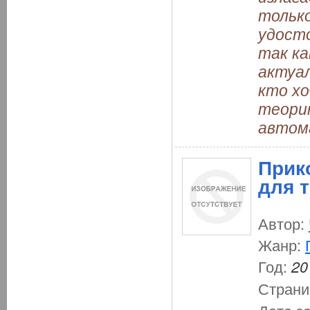
тольк
удосто
так ка
актуал
кто хо
теорию
автом
Прик
для 
Автор:
Жанр:
Год:
20
Страни