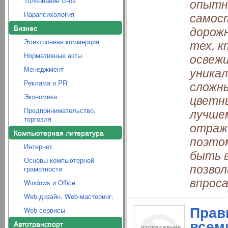
Толкование снов
опытн
Парапсихология
самос
Бизнес
дорожн
Электронная коммерция
тех, к
Нормативные акты
освежи
Менеджмент
уникал
Реклама и PR
сложн
Экономика
цветн
Предпринимательство,
лучшем
торговля
отраже
Компьютерная литература
поэтом
Интернет
быть в
Основы компьютерной
позво
грамотности
впроса
Windows и Office
Web-дизайн. Web-мастеринг.
Прав
Web-сервисы
всем
Автотранспорт