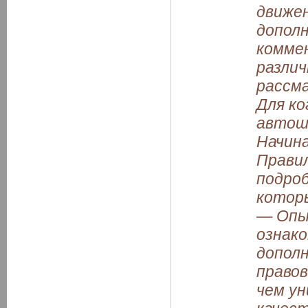
движен
допол
комме
различ
рассм
Для ко
автош
Начин
Прави
подроб
которы
— Опы
ознак
дополн
право
чем ун
качес