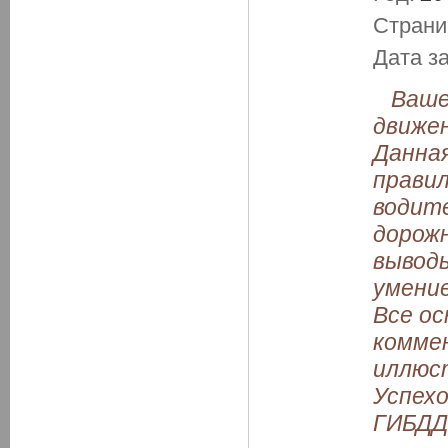
Страни
Дата з
Вашем
движе
Данная
правил
водит
дорож
выводы
умение
Все о
комме
иллюс
Успехо
ГИБДД