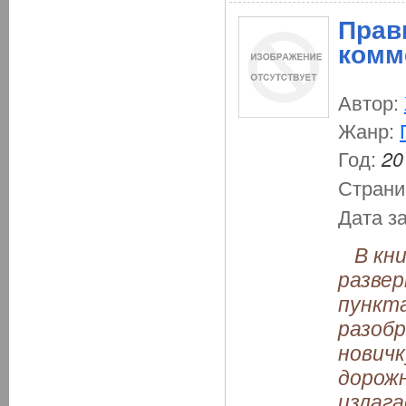
Прав
комм
Автор:
Жанр:
Год:
20
Страни
Дата з
В кни
разве
пункта
разобр
нович
дорож
излага