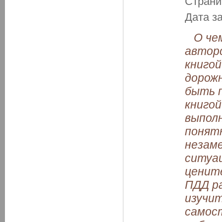
Страни
Дата з
О чем
автор
книгой
дорожн
быть п
книгой
выполн
понят
незам
ситуац
ценит
ПДД ра
изучит
самос