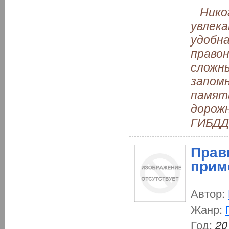
Никог
увлек
удобн
правон
сложн
запомн
памяти
дорожн
ГИБДД
Прав
прим
Автор:
Жанр:
Год:
20