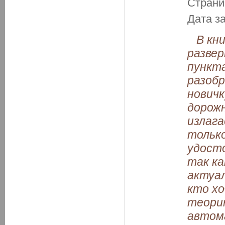
Страни
Дата з
В кни
разве
пункта
разобр
нович
дорож
излага
тольк
удосто
так ка
актуал
кто хо
теорию
автом