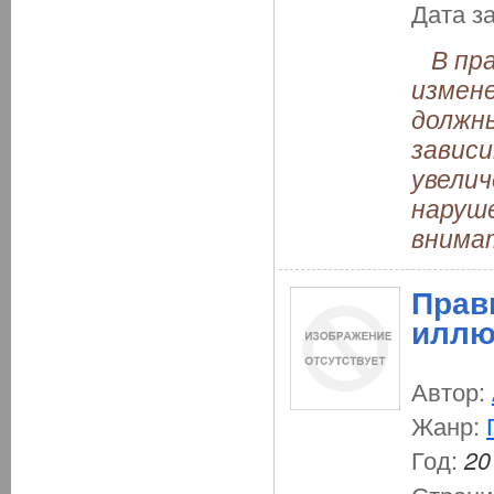
Дата з
В пра
измене
должн
завис
увелич
наруш
внима
Прав
иллю
Автор:
Жанр:
Год:
20