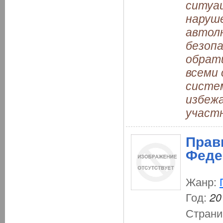
ситуац
наруше
автолю
безопа
обрат
всеми
систе
избежа
участн
Прав
Феде
Жанр:
Год:
20
Страни