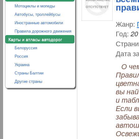
прав
Мотоциклы и мопеды
Автобусы, троллейбусы
Жанр:
Иностранные автомобили
Правила дорожного движения
Год:
20
Карты и атласы автодорог
Страни
Белоруссия
Дата з
Россия
О чем
Украина
Правил
Страны Балтии
цветна
Другие страны
вы на
и табл
Если в
забыва
автошк
Освежи