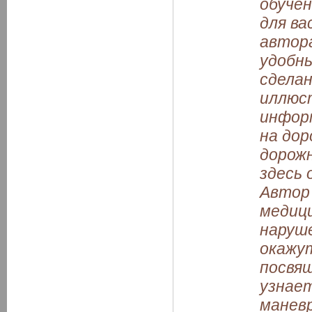
обучен
для ва
автора
удобны
сдела
иллюст
инфор
на дор
дорож
здесь 
Автор 
медиц
наруше
окажу
посвящ
узнает
манев