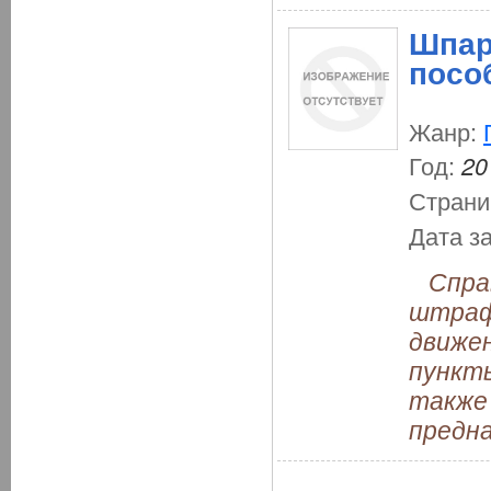
Шпар
посо
Жанр:
Год:
20
Страни
Дата з
Справ
штраф
движен
пункт
также
предна