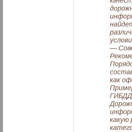
дорожн
информ
найде
различ
услови
— Сове
Рекоме
Поряд
соста
как оф
Приме
ГИБДД
Дорожн
инфор
какую 
катего