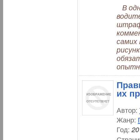
В одно
водите
штраф
коммен
самих
рисунк
обязат
опытн
Прав
их п
Автор:
Жанр:
Год:
20
Страни