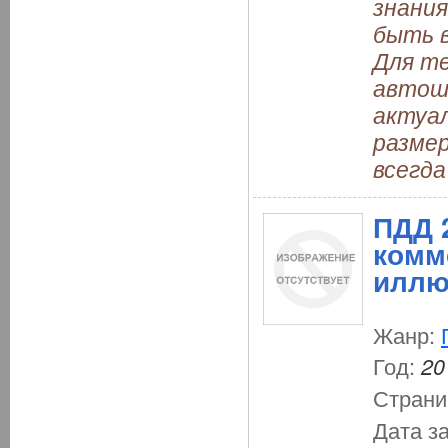
знания
быть 
Для те
автошк
актуа
размер
всегда
ПДД 
комм
иллю
Жанр:
Год:
20
Страни
Дата з