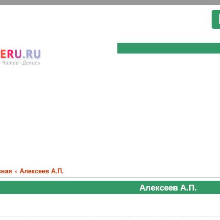
вная
»
Алексеев А.П.
Алексеев А.П.