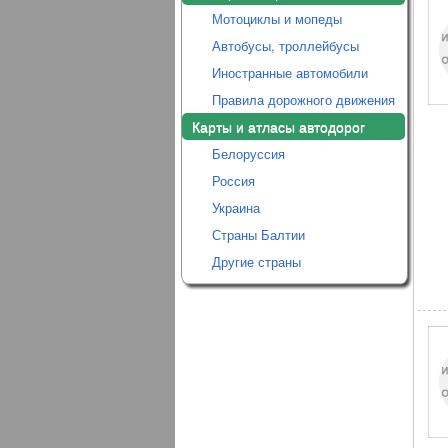
Мотоциклы и мопеды
Автобусы, троллейбусы
Иностранные автомобили
Правила дорожного движения
Карты и атласы автодорог
Белоруссия
Россия
Украина
Страны Балтии
Другие страны