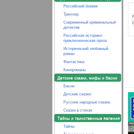
Российский боевик
Триллер
Современный криминальный
детектив
Российская историко-
приключенческая проза
Исторический любовный
роман
Фантастика
Кинороманы
Детские сказки, мифы и басни
Басни
Детские сказки
Русские народные сказки
Сказки в стихах
Тайны и таинственные явления
Тайны