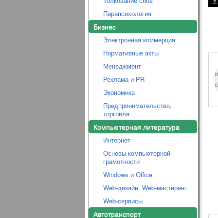
Толкование снов
Парапсихология
Бизнес
Электронная коммерция
Нормативные акты
Менеджмент
Реклама и PR
Экономика
Предпринимательство,
торговля
Компьютерная литература
Интернет
Основы компьютерной
грамотности
Windows и Office
Web-дизайн. Web-мастеринг.
Web-сервисы
Автотранспорт