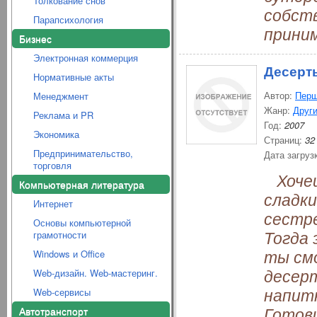
Толкование снов
собств
Парапсихология
приним
Бизнес
Электронная коммерция
Десерты
Нормативные акты
Автор:
Перш
Менеджмент
Жанр:
Други
Реклама и PR
Год:
2007
Экономика
Страниц:
32
Предпринимательство,
Дата загруз
торговля
Хочеш
Компьютерная литература
сладк
Интернет
сестр
Основы компьютерной
Тогда 
грамотности
ты см
Windows и Office
десер
Web-дизайн. Web-мастеринг.
напитк
Web-сервисы
Готови
Автотранспорт