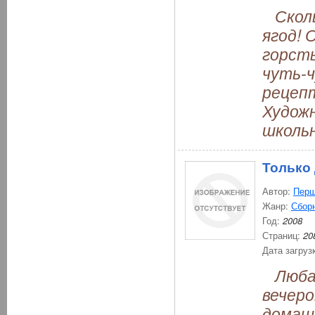
Сколь
ягод! 
горсть
чуть-
рецеп
Художн
школьн
Только
Автор:
Перш
Жанр:
Сбор
Год:
2008
Страниц:
20
Дата загруз
Любая 
вечеро
домаш