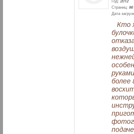
Год:
2012
Страниц:
96
Дата загруз
Кто ж
булочк
отказа
воздуш
нежне
особен
руками
более 
восхи
которы
инстр
пригот
фотог
подаче