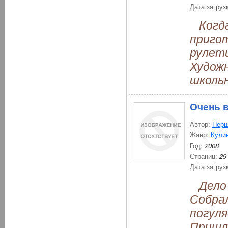
Дата загруз
Когда
пригот
рулети
Художн
школьн
Очень 
Автор:
Перш
Жанр:
Кули
Год:
2008
Страниц:
29
Дата загруз
Дело 
Собрал
погуля
Пришли