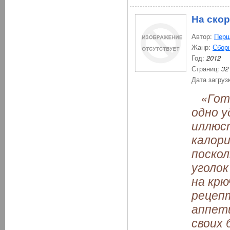
На ско
Автор:
Перш
Жанр:
Сбор
Год:
2012
Страниц:
32
Дата загруз
«Гото
одно 
иллюс
калори
поскол
уголок
на крю
рецеп
аппет
своих 