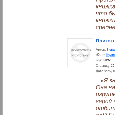
книжка
что бы
книжки
средне
Пригото
Автор:
Перш
Жанр:
Кули
Год:
2007
Страниц:
29
Дата загруз
«Я зна
Она на
игруше
герой 
отбить
go!!!