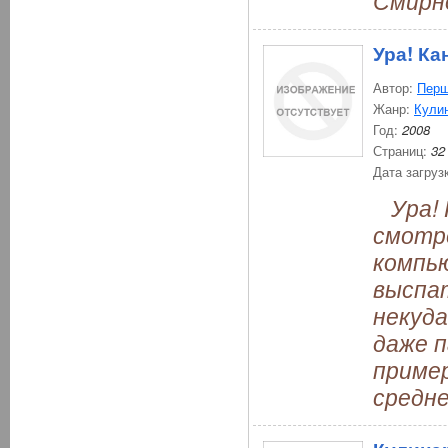
Смирно
Ура! Ка
Автор:
Перш
Жанр:
Кули
Год:
2008
Страниц:
32
Дата загруз
Ура! Н
смотр
компью
выспа
некуда
даже п
пример
средне