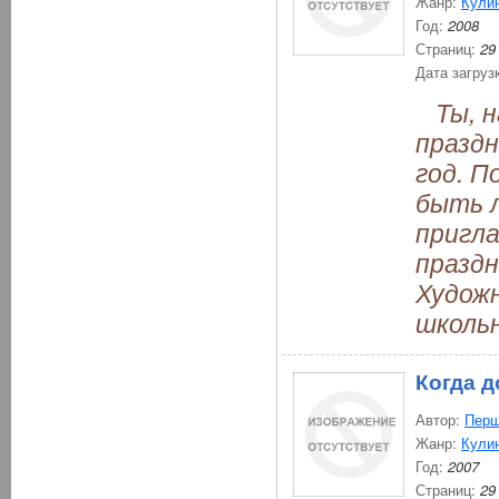
Жанр:
Кули
Год:
2008
Страниц:
29
Дата загруз
Ты, на
праздн
год. П
быть л
пригла
праздн
Художн
школьн
Когда д
Автор:
Перш
Жанр:
Кули
Год:
2007
Страниц:
29