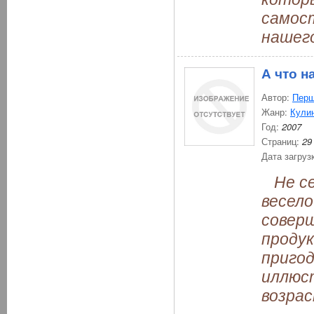
самост
нашего
А что н
Автор:
Перш
Жанр:
Кули
Год:
2007
Страниц:
29
Дата загруз
Не се
весело
совер
проду
пригод
иллюст
возрас