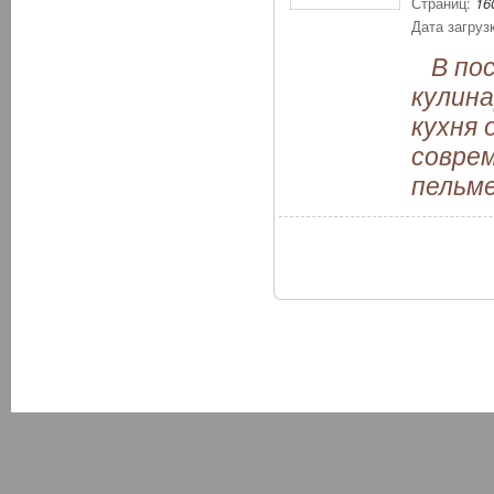
Страниц:
16
Дата загруз
В посл
кулина
кухня 
соврем
пельме