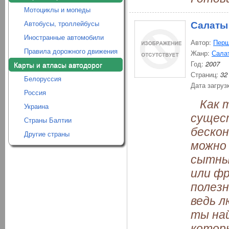
Мотоциклы и мопеды
Салаты
Автобусы, троллейбусы
Иностранные автомобили
Автор:
Перш
Правила дорожного движения
Жанр:
Салат
Год:
2007
Карты и атласы автодорог
Страниц:
32
Белоруссия
Дата загруз
Россия
Как т
Украина
сущест
Страны Балтии
бескон
Другие страны
можно 
сытный
или фр
полезн
ведь л
ты на
котор