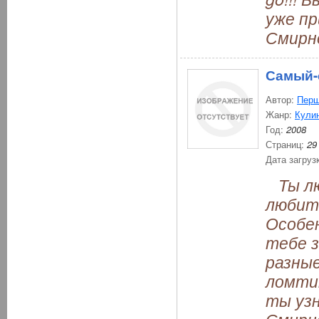
уже пр
Смирно
Самый-
Автор:
Перш
Жанр:
Кули
Год:
2008
Страниц:
29
Дата загруз
Ты лю
любит!
Особен
тебе 
разные
ломти
ты узн