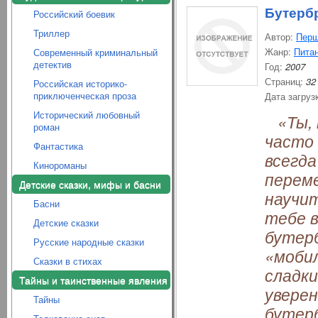
Бутерб
Российский боевик
Триллер
Автор:
Перш
Жанр:
Пита
Современный криминальный
детектив
Год:
2007
Страниц:
32
Российская историко-
приключенческая проза
Дата загруз
Исторический любовный
«Ты, 
роман
часто 
Фантастика
всегда
Кинороманы
переме
Детские сказки, мифы и басни
научи
Басни
тебе 
Детские сказки
бутерб
Русские народные сказки
«моби
Сказки в стихах
сладки
Тайны и таинственные явления
уверен
Тайны
бутер