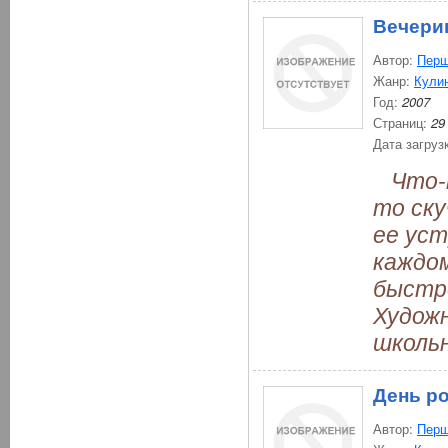
Вечери
Автор:
Перш
Жанр:
Кули
Год:
2007
Страниц:
29
Дата загруз
Что-то
то ску
ее уст
каждом
быстро
Художн
школьн
День р
Автор:
Перш