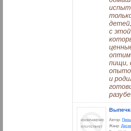
испыта
тольк
детей,
с этой
которы
ценные
оптим
пищи, 
опыто
и роди
готов
разубе
Выпечка
Автор:
Перш
Жанр:
Десе