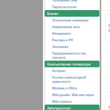
Толкование снов
Парапсихология
Бизнес
Электронная коммерция
Нормативные акты
Менеджмент
Реклама и PR
Экономика
Предпринимательство,
торговля
Компьютерная литература
Интернет
Основы компьютерной
грамотности
Windows и Office
Web-дизайн. Web-мастеринг.
Web-сервисы
Автотранспорт