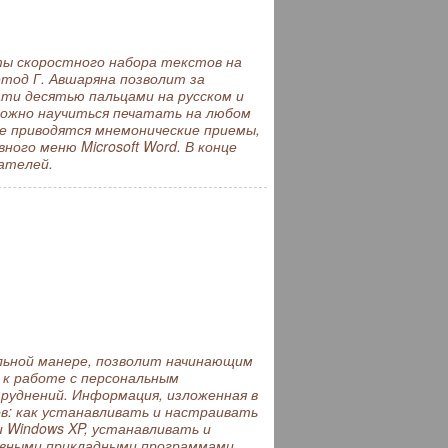
ы скоростного набора текстов на
тод Г. Авшаряна позволит за
ти десятью пальцами на русском и
 можно научиться печатать на любом
же приводятся мнемонические приемы,
ого меню Microsoft Word. В конце
тателей.
ельной манере, позволит начинающим
к работе с персональным
руднений. Информация, изложенная в
в: как устанавливать и настраивать
 Windows XP, устанавливать и
сновными прикладными программами