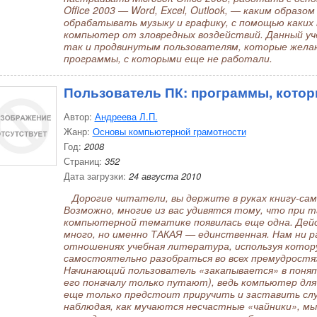
Office 2003 — Word, Excel, Outlook, — каким образо
обрабатывать музыку и графику, с помощью каких
компьютер от зловредных воздействий. Данный уче
так и продвинутым пользователям, которые жела
программы, с которыми еще не работали.
Пользователь ПК: программы, котор
Автор:
Андреева Л.П.
Жанр:
Основы компьютерной грамотности
Год:
2008
Страниц:
352
Дата загрузки:
24 августа 2010
Дорогие читатели, вы держите в руках книгу-сам
Возможно, многие из вас удивятся тому, что при 
компьютерной тематике появилась еще одна. Дейс
много, но именно ТАКАЯ — единственная. Нам ни ра
отношениях учебная литература, используя кото
самостоятельно разобраться во всех премудростя
Начинающий пользователь «закапывается» в понят
его поначалу только путают), ведь компьютер дл
еще только предстоит приручить и заставить слу
наблюдая, как мучаются несчастные «чайники», мы