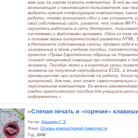
вам шаг за шагом освоить компьютер. В ней вы н
возникающие у начинающего пользователя: как пра
выбрать нужную конфигурацию компьютера, какие
работы, почему возникают сбои и как устранить и
свой собственный сайт, узнаете, что такое WI-FI 
научитесь работать в сети Интернет, пользовать
системами и файловыми архивами. Одна из глав э
и основам языка гипертекстовой разметки HTML. 
в Интернете собственные сайты, проявив себя в к
изложенный в этом учебном пособии, соответству
проекта «Права Европейского образца на Управле
станет неоценимой помощью при подготовке к те
экзамену. Пособие легко и в короткие сроки позво
экзамена на получение сертификата ECDL, а этим
преимущество при устройстве на работу. Книга п
читателей, для тех, кто хочет самостоятельно и
персональном компьютере. Ее можно рекомендоват
учебно-практического пособия для учащихся школ и
информатики.»
«Слепая печать и «горячие» клавиш
Автор:
Авшарян Г.Э.
Жанр:
Основы компьютерной грамотности
Год:
2008