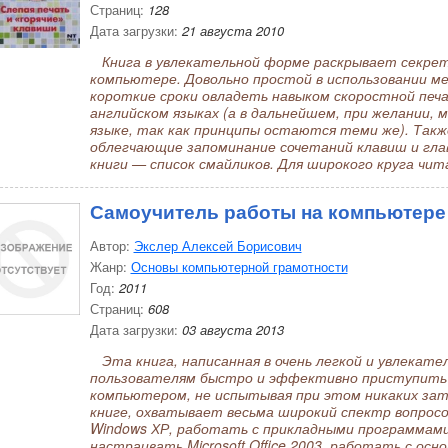
Страниц:
128
Дата загрузки:
21 августа 2010
Книга в увлекательной форме раскрывает секрет
компьютере. Довольно простой в использовании ме
короткие сроки овладеть навыком скоростной печа
английском языках (а в дальнейшем, при желании,
языке, так как принципы остаются теми же). Так
облегчающие запоминание сочетаний клавиш и главн
книги — список смайликов. Для широкого круга чи
Самоучитель работы на компьютере
Автор:
Экслер Алексей Борисович
Жанр:
Основы компьютерной грамотности
Год:
2011
Страниц:
608
Дата загрузки:
03 августа 2013
Эта книга, написанная в очень легкой и увлекат
пользователям быстро и эффективно приступить 
компьютером, не испытывая при этом никаких зат
книге, охватывает весьма широкий спектр вопросо
Windows ХР, работать с прикладными программами
настраивать Microsoft Office 2003, работать с о