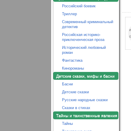
Российский боевик
Триллер
Современный криминальный
детектив
Российская историко-
приключенческая проза
Исторический любовный
роман
Фантастика
Кинороманы
Детские сказки, мифы и басни
Басни
Детские сказки
Русские народные сказки
Сказки в стихах
Тайны и таинственные явления
Тайны