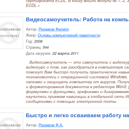
сертификата ECDL. В книгу вошли модули № 1, 2, 3
ECDL.»
Видеосамоучитель: Работа на компь
Автор:
Резников Филипп
Жанр:
Основы компьютерной грамотности
Год:
2008
Страниц:
544
Дата загрузки:
22 марта 2011
Видеосамоучитель — это самоучитель с видеоку
видеокурс о том, как разобраться в компьютере с
помогут Вам быстро получить практические навы
познакомитесь с операционной системой Windows,
папками и защищать компьютер от вирусов. Получ
и форматирования документов в редакторе Word; 
формулами и функциями, графиками и диаграммами 
научитесь приемам навигации в глобальной сети
сообщениями с помощью электронной почты.
Быстро и легко осваиваем работу н
Автор:
Резников Ф.А.