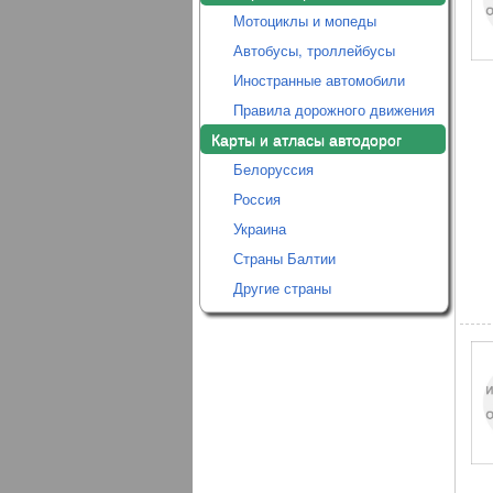
Мотоциклы и мопеды
Автобусы, троллейбусы
Иностранные автомобили
Правила дорожного движения
Карты и атласы автодорог
Белоруссия
Россия
Украина
Страны Балтии
Другие страны