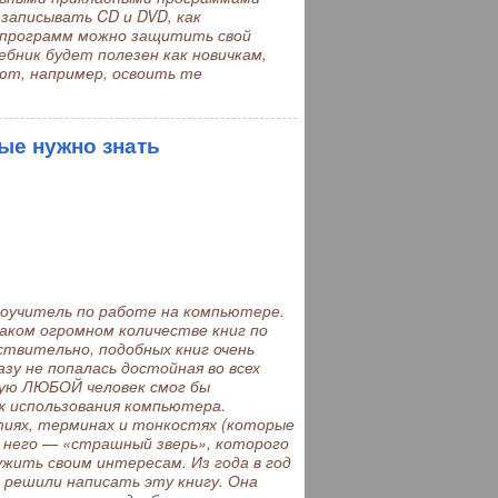
м записывать CD и DVD, как
 программ можно защитить свой
бник будет полезен как новичкам,
ют, например, освоить те
ые нужно знать
оучитель по работе на компьютере.
таком огромном количестве книг по
твительно, подобных книг очень
зу не попалась достойная во всех
рую ЛЮБОЙ человек смог бы
х использования компьютера.
иях, терминах и тонкостях (которые
я него — «страшный зверь», которого
жить своим интересам. Из года в год
 решили написать эту книгу. Она