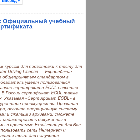
Вперёд »
е: Официальный учебный
ертификата
 курсом для подготовки к тесту для
r Driving Licence — Европейские
я общепринятым стандартом в
обладатель умеет пользоваться
аличие сертификата ECDL является
. В России сертификат ECDL также
ях. Указывая «Сертификат ECDL» в
нкурентное преимущество. Прочитав
ра; освоите операционную систему
ами и сжатыми архивами; сможете
 и редактировать документы в
ы в программе Excel станут для Вас
спользовать сеть Интернет и
олните тест для получения