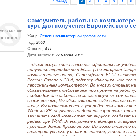
« Назад
1
2
3
4
5
6
7
8
Самоучитель работы на компьютер
курс для получения Европейского с
Жанр:
Основы компьютерной грамотности
Год:
2008
Страниц:
544
Дата загрузки:
22 марта 2011
«Настоящая книга является официальным учебным
получения сертификата ECDL (The European Compute
компьютерные права). Сертификат ECDL являетс
России, Европе и США, подтверждающим, что его 
персональным компьютером. Во многих странах н
обязательным требованием при приеме на работу
необходим для работы во многих крупных компани
своем резюме, Вы обеспечиваете себе сильное ко
книгу, Вы познакомитесь с устройством компьюте
Windows XP; научитесь работать с файлами, папк
защищать свой компьютер от вирусов, создавать
редакторе Word. Электронные таблицы и диаграмм
простым делом. Кроме этого. Вы легко сможете и
электронную почту и, самое главное, успешно вып