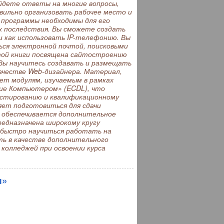
айдете ответы на многие вопросы,
вильно организовать рабочее место и
 программы необходимы для его
х последствия. Вы сможете создать
и как использовать IP-телефонию. Вы
ся электронной почтой, поисковыми
той книги посвящена сайтостроению
Вы научитесь создавать и размещать
ачестве Web-дизайнера. Материал,
ет модулям, изучаемым в рамках
ние Компьютером» (ECDL), что
стированию и квалификационному
ляет подготовиться для сдачи
 обеспечивается дополнительное
редназначена широкому кругу
 быстро научиться работать на
ь в качестве дополнительного
 колледжей при освоении курса
и»