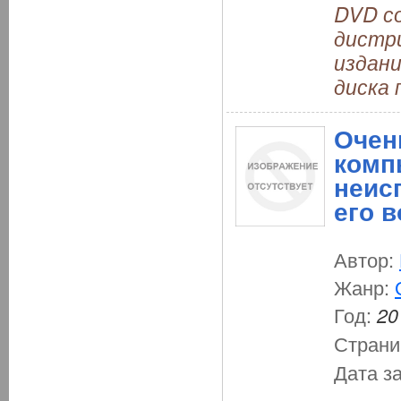
DVD со
дистр
издани
диска 
Очен
комп
неис
его 
Автор:
Жанр:
Год:
20
Страни
Дата з