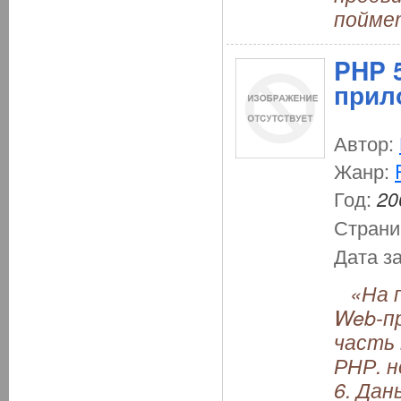
поймет
PHP 5
прил
Автор:
Жанр:
Год:
20
Страни
Дата з
«На п
Web-пр
часть 
РНР. н
6. Дан