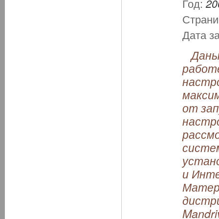
Год:
20
Страни
Дата з
Даны 
работе
настро
макси
от зап
настро
рассмо
систем
устано
и Инте
Матер
дистри
Mandri