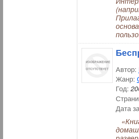
Интер
(напри
Прила
основа
пользо
Бесп
Автор:
Жанр:
Год:
20
Страни
Дата з
«Книг
домаш
разве