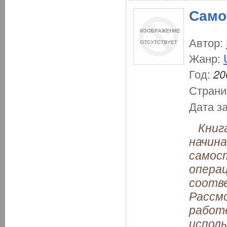
Само
Автор:
Жанр:
Год:
20
Страни
Дата з
Книга
начина
самос
опера
соотве
Рассм
работе
исполь