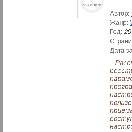
Автор:
Жанр:
Год:
20
Страни
Дата з
Рассм
реестр
парам
прогр
настр
польз
приемы
доступ
настр