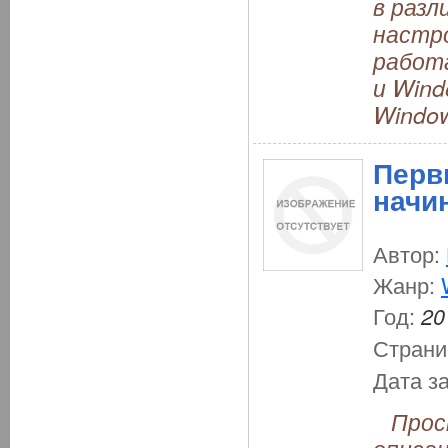
в раз
настро
работа
и Wind
Windo
Перв
начи
Автор:
Жанр:
Год:
20
Страни
Дата з
Прост