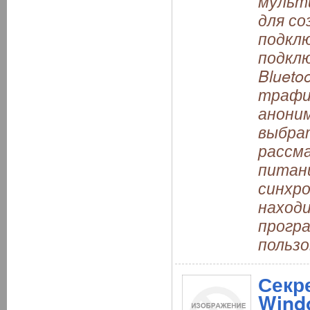
мульт
для со
подклю
подкл
Blueto
трафи
анони
выбрат
рассм
питани
синхро
находи
програ
пользо
Секр
Wind