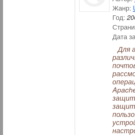
Жанр:
Год:
20
Страни
Дата з
Для а
различ
почтов
рассм
операц
Apache
защите
защит
пользо
устрой
настр