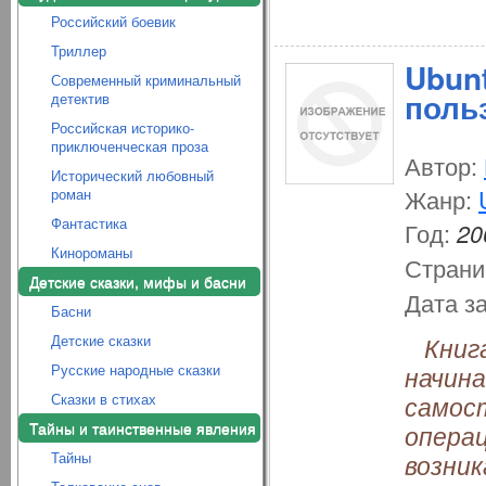
Российский боевик
Триллер
Ubunt
Современный криминальный
поль
детектив
Российская историко-
приключенческая проза
Автор:
Исторический любовный
Жанр:
роман
Фантастика
Год:
20
Кинороманы
Страни
Детские сказки, мифы и басни
Дата з
Басни
Детские сказки
Книга
Русские народные сказки
начина
Сказки в стихах
самос
Тайны и таинственные явления
опера
Тайны
возник