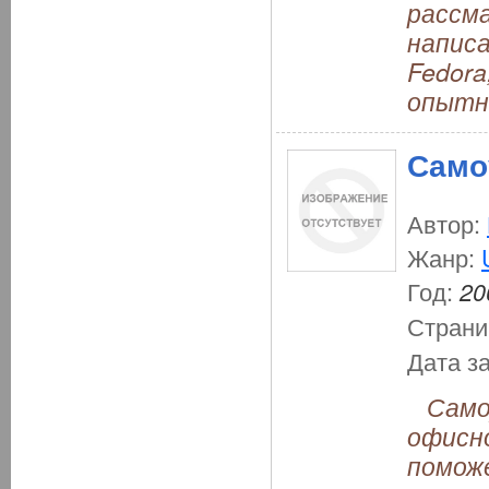
рассм
написа
Fedora
опытн
Само
Автор:
Жанр:
Год:
20
Страни
Дата з
Самоу
офисн
помож