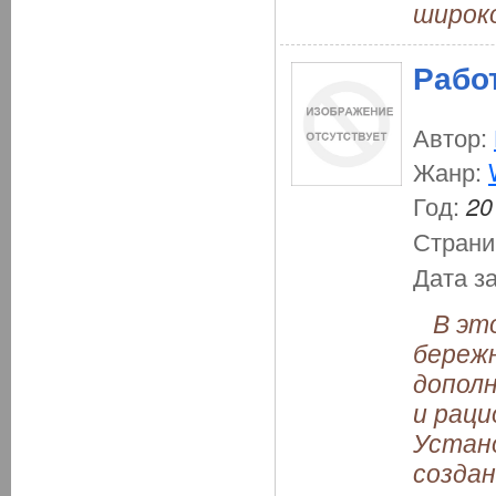
широко
Рабо
Автор:
Жанр:
Год:
20
Страни
Дата з
В этой
бережн
дополн
и раци
Устано
создан