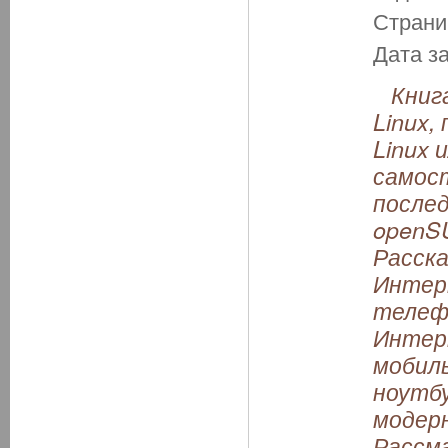
Страни
Дата з
Книга
Linux,
Linux 
самос
после
openSU
Расска
Интерн
телефо
Интер
мобил
ноутбу
модерн
Рассм