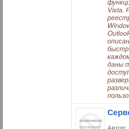
функци
Vista.
реест
Window
Outloo
описан
быстр
каждо
даны п
доступ
разве
разли
пользо
Серв
Автор: