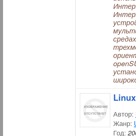
Интер
Интер
устро
мульт
средах
трехме
ориен
openS
устано
широко
Linux
Автор:
Жанр:
Год:
20