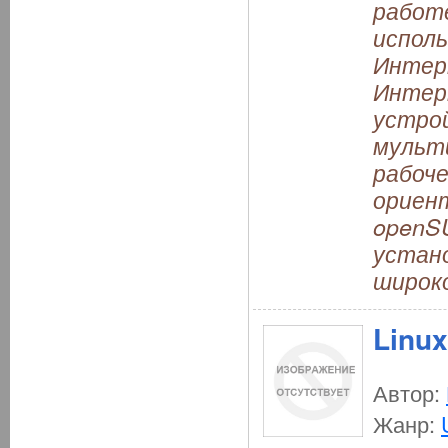
работе
исполь
Интер
Интер
устро
мульт
рабоче
ориен
openS
устано
широко
Linux
Автор:
Жанр: