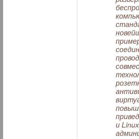
беспро
компь
станда
новейш
пример
соеди
провод
совмес
технол
розет
антиви
вирту
повыш
привед
и Linu
админ