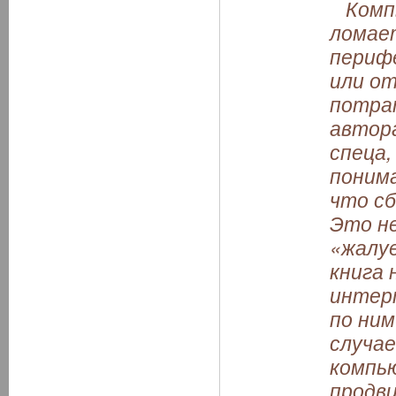
Компь
ломает
периф
или от
потрат
автора
спеца,
поним
что сб
Это не
«жалуе
книга 
интер
по ним
случае
компью
продв