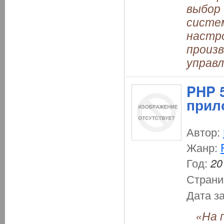
выбор 
систем
настр
произ
управл
PHP 
прил
Автор:
Жанр:
Год:
20
Страни
Дата з
«На п