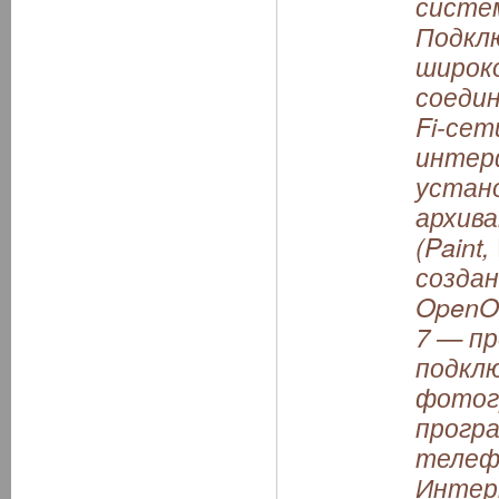
систем
Подкл
широк
соедин
Fi-сет
интер
устано
архив
(Paint
созда
OpenOf
7 — п
подклю
фотогр
програ
телеф
Интерн