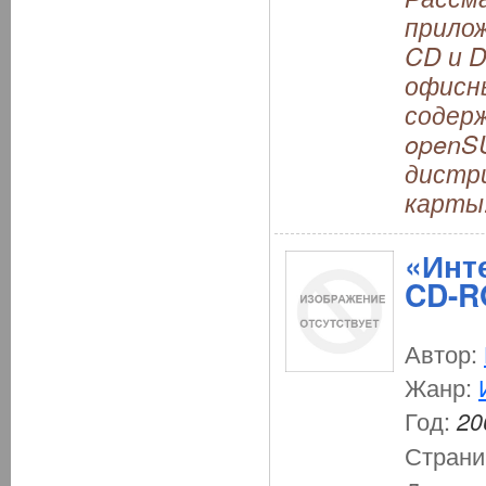
прило
CD и D
офисн
содерж
openSU
дистри
карты.
«Инт
CD-R
Автор:
Жанр:
Год:
20
Страни