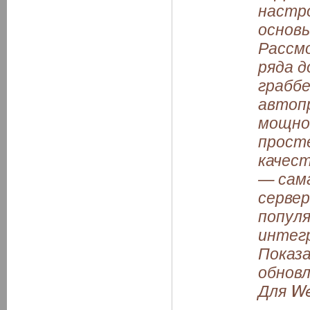
настр
основы
Рассмо
ряда 
граббе
автопр
мощно
прост
качест
— сама
сервер
популя
интегр
Показа
обновл
Для W