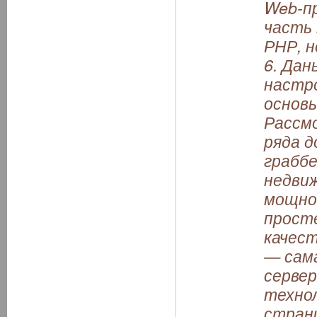
Web-пр
часть 
РНР, н
6. Дан
настро
основы
Рассмо
ряда 
граббе
недвиж
мощно
прост
качест
— сама
сервер
технол
страни