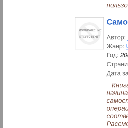
пользо
Само
Автор:
Жанр:
Год:
20
Страни
Дата з
Книга
начина
самос
опера
соотве
Рассм