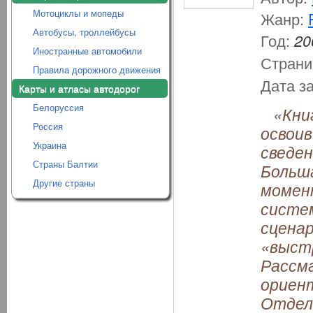
Мотоциклы и мопеды
Жанр:
Автобусы, троллейбусы
Год:
20
Иностранные автомобили
Страни
Правила дорожного движения
Дата з
Карты и атласы автодорог
Белоруссия
«Книг
Россия
освоив
Украина
сведен
Страны Балтии
Больш
Другие страны
момен
систе
сценар
«выст
Рассм
ориен
Отдел