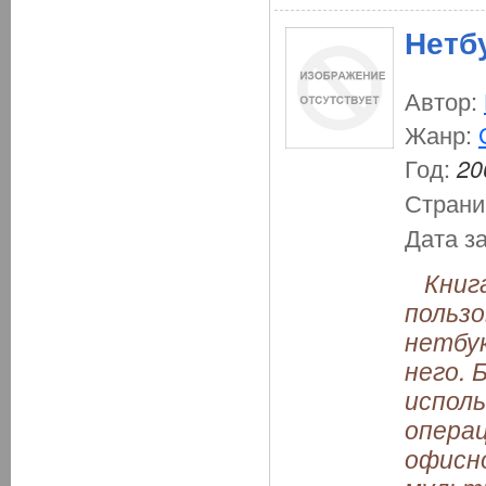
Нетб
Автор:
Жанр:
Год:
20
Страни
Дата з
Книга 
пользо
нетбук
него. 
испол
операц
офисно