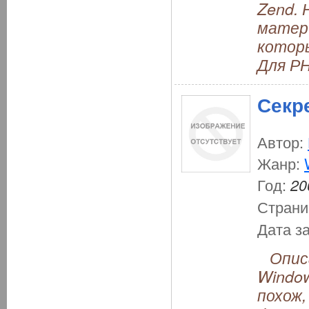
Zend. 
матери
которы
Для Р
Секр
Автор:
Жанр:
Год:
20
Страни
Дата з
Описа
Window
похож,