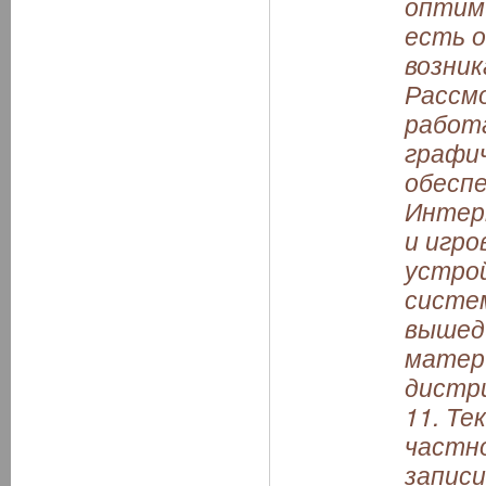
оптими
есть о
возник
Рассм
работа
графи
обеспе
Интер
и игро
устро
систем
вышедш
матер
дистри
11. Те
частн
записи