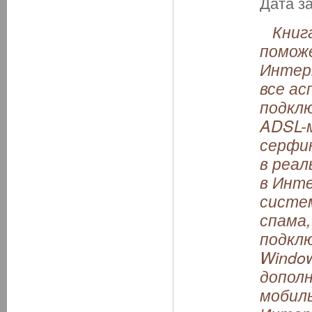
Дата з
Книга
помож
Интер
все а
подклю
ADSL-
серфин
в реал
в Инт
систем
спама,
подкл
Window
допол
мобиль