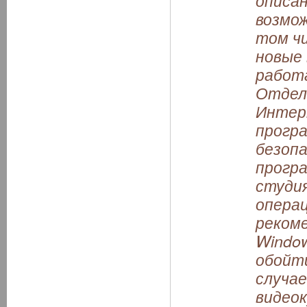
описан
возмож
том чи
новые
работ
Отдел
Интер
прогр
безоп
програ
студи
опера
реком
Window
обойт
случае
видеок