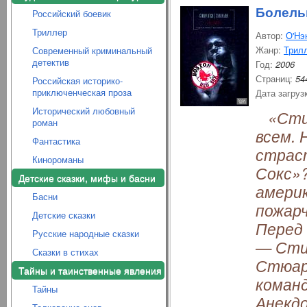
Болель
Российский боевик
Триллер
Автор:
О'Нэ
Жанр:
Трил
Современный криминальный
детектив
Год:
2006
Страниц:
54
Российская историко-
приключенческая проза
Дата загруз
Исторический любовный
«Стив
роман
всем. 
Фантастика
страс
Кинороманы
Сокс»?
Детские сказки, мифы и басни
америк
Басни
пожарч
Детские сказки
Перед 
Русские народные сказки
— Стив
Сказки в стихах
Стюар
Тайны и таинственные явления
коман
Тайны
Анекдо