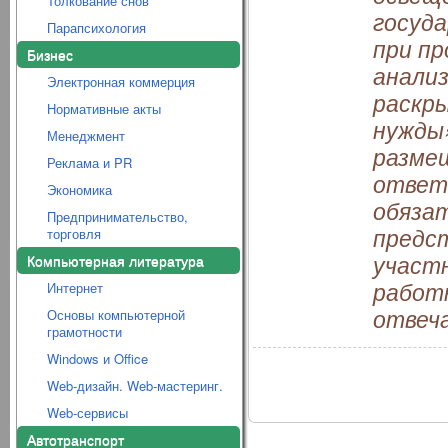
Толкование снов
госуд
Парапсихология
при пр
Бизнес
анализ
Электронная коммерция
раскры
Нормативные акты
нужды»
Менеджмент
размещ
Реклама и PR
ответ
Экономика
обяза
Предпринимательство,
предст
торговля
участн
Компьютерная литература
работ
Интернет
отвеч
Основы компьютерной
грамотности
Windows и Office
Web-дизайн. Web-мастеринг.
Web-сервисы
Автотранспорт