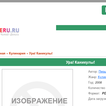
вная
»
Кулинария
» Ура! Каникулы!
Ура! Каникулы!
Автор:
Перш
Жанр:
Кули
Год:
2008
Количество
Формат:
PD
Дата загруз