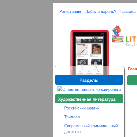
Регистрация
|
Забыли пароль?
|
Правила
Гла
Разделы
Художественная литература
Российский боевик
Триллер
Современный криминальный
детектив