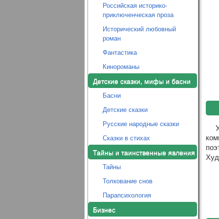
Российская историко-
приключенческая проза
Исторический любовный
роман
Фантастика
Кинороманы
Детские сказки, мифы и басни
Басни
Детские сказки
Русские народные сказки
ком
Сказки в стихах
поэ
Тайны и таинственные явления
Худ
Тайны
Толкование снов
Парапсихология
Бизнес