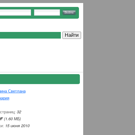
ина Светлана
нария
 страниц:
32
F
(1.60 МБ)
ки:
15 июня 2010