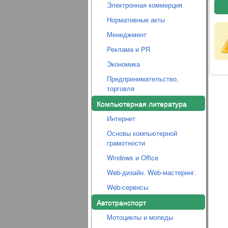
Электронная коммерция
Нормативные акты
Менеджмент
Реклама и PR
Экономика
Предпринимательство,
торговля
Компьютерная литература
Интернет
Основы компьютерной
грамотности
Windows и Office
Web-дизайн. Web-мастеринг.
Web-сервисы
Автотранспорт
Мотоциклы и мопеды