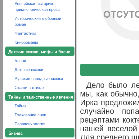
Российская историко-
приключенческая проза
Исторический любовный
роман
Фантастика
Кинороманы
Детские сказки, мифы и басни
Басни
Детские сказки
Русские народные сказки
Дело было ле
Сказки в стихах
мы, как обычно
Тайны и таинственные явления
Ирка предложил
Тайны
случайно поп
Толкование снов
рецептами кокт
Парапсихология
нашей веселой 
Бизнес
Для среднего шк