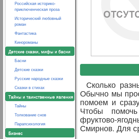
Российская историко-
приключенческая проза
Исторический любовный
роман
Фантастика
Кинороманы
Детские сказки, мифы и басни
Басни
Детские сказки
Русские народные сказки
Сколько разн
Сказки в стихах
Обычно мы прос
Тайны и таинственные явления
помоем и сразу
Тайны
Чтобы помоч
Толкование снов
фруктово-ягод
Парапсихология
Смирнов. Для с
Бизнес