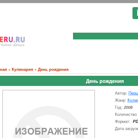
вная
»
Кулинария
» День рождения
День рождения
Автор:
Перш
Жанр:
Кули
Год:
2008
Количество
Формат:
PD
Дата загруз