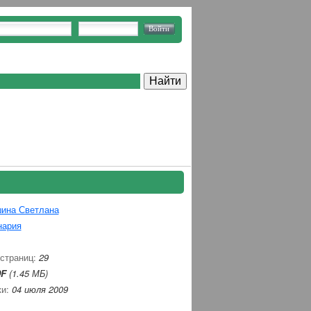
ина Светлана
нария
 страниц:
29
F
(1.45 МБ)
ки:
04 июля 2009