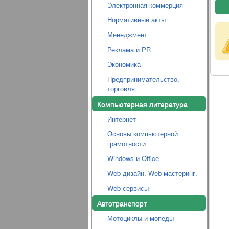
Электронная коммерция
Нормативные акты
Менеджмент
Реклама и PR
Экономика
Предпринимательство,
торговля
Компьютерная литература
Интернет
Основы компьютерной
грамотности
Windows и Office
Web-дизайн. Web-мастеринг.
Web-сервисы
Автотранспорт
Мотоциклы и мопеды