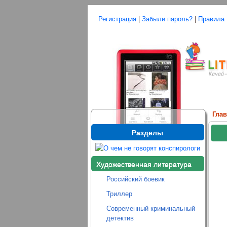
Регистрация
|
Забыли пароль?
|
Правила
Гла
Разделы
Художественная литература
Российский боевик
Триллер
Современный криминальный
детектив