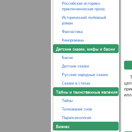
Российская историко-
приключенческая проза
Исторический любовный
роман
Фантастика
Кинороманы
Детские сказки, мифы и басни
Басни
Детские сказки
Русские народные сказки
цел
Сказки в стихах
при
Тайны и таинственные явления
илл
Тайны
Толкование снов
Парапсихология
Бизнес