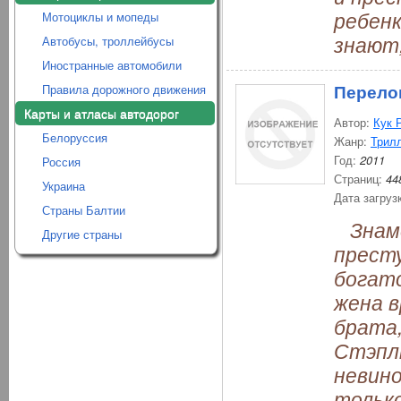
ребенк
Мотоциклы и мопеды
знают,
Автобусы, троллейбусы
Иностранные автомобили
Перело
Правила дорожного движения
Карты и атласы автодорог
Автор:
Кук 
Белоруссия
Жанр:
Трил
Год:
2011
Россия
Страниц:
44
Украина
Дата загруз
Страны Балтии
Знаме
Другие страны
престу
богато
жена в
брата
Стэплт
невино
тольк