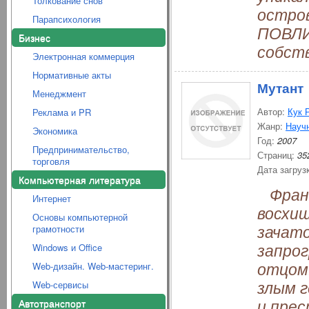
Толкование снов
остро
Парапсихология
ПОВЛИ
Бизнес
собств
Электронная коммерция
Нормативные акты
Мутант
Менеджмент
Автор:
Кук 
Реклама и PR
Жанр:
Науч
Экономика
Год:
2007
Предпринимательство,
Страниц:
35
торговля
Дата загруз
Компьютерная литература
Франк
Интернет
восхи
Основы компьютерной
зачато
грамотности
запрог
Windows и Office
отцом.
Web-дизайн. Web-мастеринг.
злым г
Web-сервисы
и пре
Автотранспорт