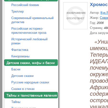
Хромос
Российский боевик
Триллер
Автор:
Кук 
Жанр:
Совр
Современный криминальный
детектив
Год:
2006
Страниц:
48
Российская историко-
приключенческая проза
Дата загруз
Исторический любовный
«Уник
роман
имеюще
Фантастика
Теперь
Кинороманы
ИДЕАЛ
Детские сказки, мифы и басни
почем
Басни
окруж
Детские сказки
провод
Русские народные сказки
Африк
Сказки в стихах
содерж
Тайны и таинственные явления
остро
Тайны
уникал