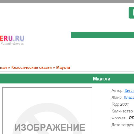
вная
»
Классические сказки
» Маугли
Маугли
Автор:
Кипл
Жанр:
Класс
Год:
2004
Количество
Формат:
PD
Дата загруз