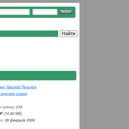
инг Джозеф Редьярд
ические сказки
 страниц:
216
F
(10.80 МБ)
ки:
26 февраля 2009