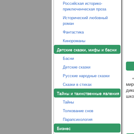
Российская историко-
приключенческая проза
Исторический любовный
роман
Фантастика
Кинороманы
Детские сказки, мифы и басни
Басни
Детские сказки
Русские народные сказки
мир
Сказки в стихах
дик
Тайны и таинственные явления
шко
Тайны
Толкование снов
Парапсихология
Бизнес