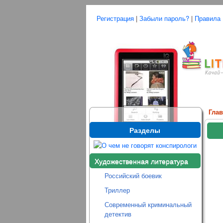
Регистрация
|
Забыли пароль?
|
Правила
Гла
Разделы
Художественная литература
Российский боевик
Триллер
Современный криминальный
детектив