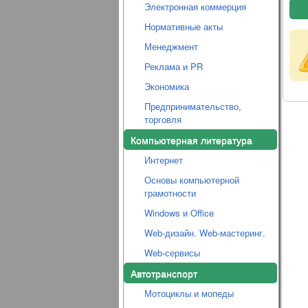
Электронная коммерция
Нормативные акты
Менеджмент
Реклама и PR
Экономика
Предпринимательство,
торговля
Компьютерная литература
Интернет
Основы компьютерной
грамотности
Windows и Office
Web-дизайн. Web-мастеринг.
Web-сервисы
Автотранспорт
Мотоциклы и мопеды