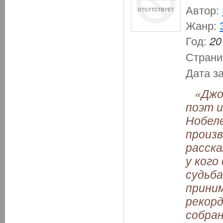
Автор:
Жанр:
Год:
20
Страни
Дата з
«Джоз
поэт и
Нобел
произв
расска
у кого
судьба
приним
рекорд
собран