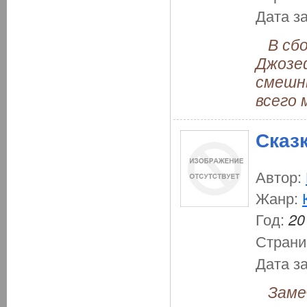
Дата з
В сбо
Джозеф
смешн
всего 
Сказ
Автор:
Жанр:
Год:
20
Страни
Дата з
Замеч