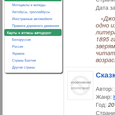
Мотоциклы и мопеды
Дата з
Автобусы, троллейбусы
«Джоз
Иностранные автомобили
одно и
Правила дорожного движения
литер
Карты и атласы автодорог
1895 г
Белоруссия
зверям
Россия
читат
Украина
возрас
Страны Балтии
Другие страны
Сказ
Автор:
Жанр:
Год:
20
Страни