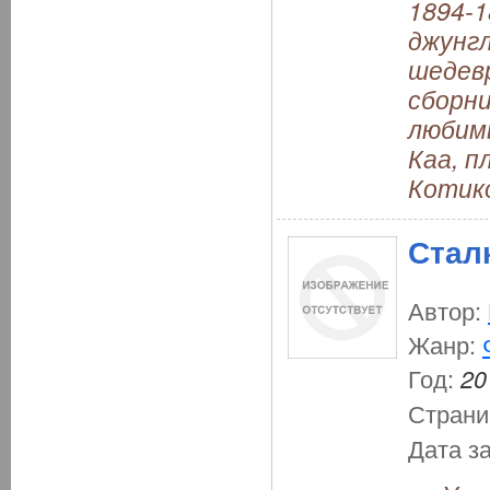
1894-1
джунгл
шедев
сборн
любимы
Каа, п
Котико
Стал
Автор:
Жанр:
Год:
20
Страни
Дата з