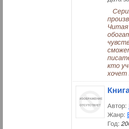
Серия 
произв
Читая 
обога
чувст
сможе
писате
кто уч
хочет 
Книг
Автор:
Жанр:
Год:
20