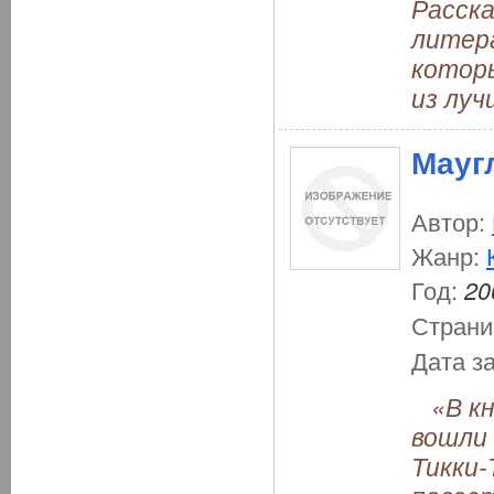
Расск
литера
которы
из луч
Мауг
Автор:
Жанр:
Год:
20
Страни
Дата з
«В кни
вошли 
Тикки-