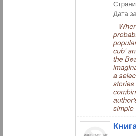
Страни
Дата з
When h
probabl
popular
cub' an
the Be
imagina
a selec
stories 
combin
author'
simple 
Книг