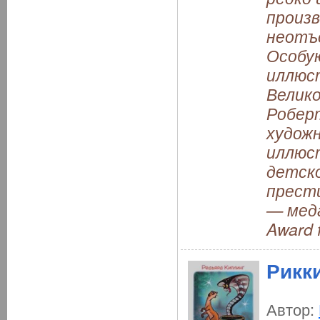
произв
неотъ
Особу
иллюст
Велико
Робер
художн
иллюс
детско
прест
— меда
Award f
Рикки
Автор: