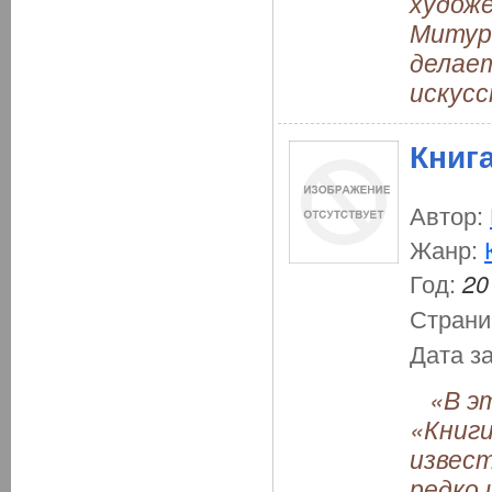
художе
Митури
делает
искусс
Книг
Автор:
Жанр:
Год:
20
Страни
Дата з
«В эт
«Книги
извест
редко 