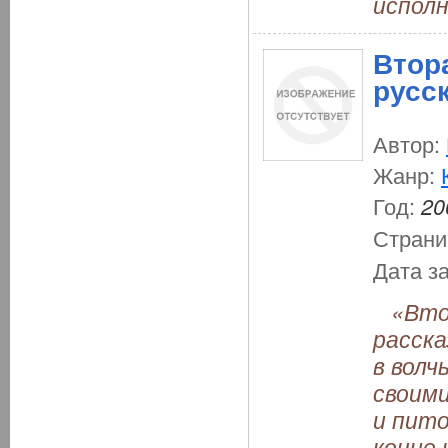
исполн
Втор
русс
Автор:
Жанр:
Год:
20
Страни
Дата з
«Втор
расска
в волч
своими
и пито
конце 