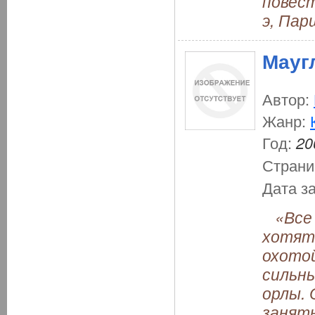
повест
э, Пар
Мауг
Автор:
Жанр:
Год:
20
Страни
Дата з
«Все 
хотят 
охотой
сильны
орлы. 
заняты