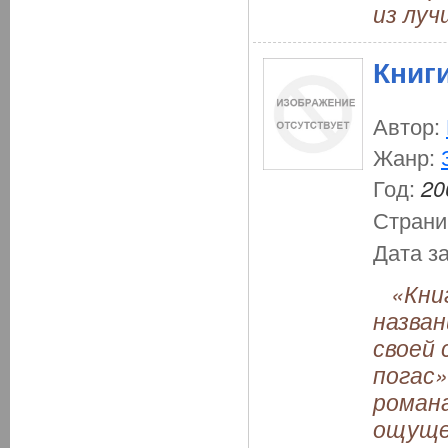
из луч
Книг
Автор:
Жанр:
Год:
20
Страни
Дата з
«Книги
назван
своей 
погас»
роман
ощущен