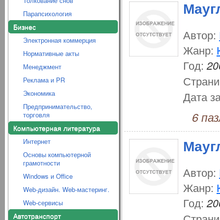
Толкование снов
Маугл
Парапсихология
Бизнес
Автор:
Электронная коммерция
Жанр:
Нормативные акты
Год:
20
Менеджмент
Страни
Реклама и PR
Экономика
Дата з
Предпринимательство,
6 пазл
торговля
Компьютерная литература
Мауг
Интернет
Основы компьютерной
грамотности
Автор:
Windows и Office
Жанр:
Web-дизайн. Web-мастеринг.
Год:
20
Web-сервисы
Автотранспорт
Страни