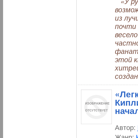
«У ру
возмо
из луч
почти
весело
частн
фанат
этой к
хитре
создан
«Легк
Кипли
нача
Автор:
Жанр: