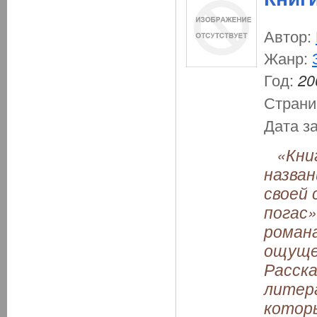
Автор:
Жанр:
Год:
20
Страни
Дата з
«Книги
назван
своей 
погас»
роман
ощущен
Расск
литера
которы