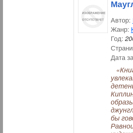
Мауг
Автор:
Жанр:
Год:
20
Страни
Дата з
«Книг
увлека
детены
Киплин
образы
джунгл
бы гов
Равно