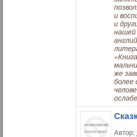
позвол
и восп
и друг
нашей 
англий
литера
«Книга
мальчи
же зав
более 
челове
ослаб
Сказ
Автор: