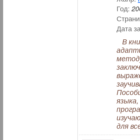
Год:
20
Страни
Дата з
В книг
адапти
метод
заключ
выраже
заучив
Пособ
языка,
програ
изучаю
для вс