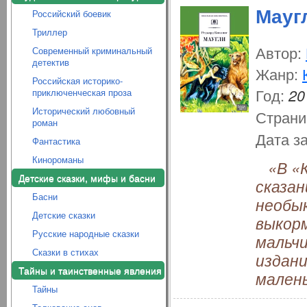
Мауг
Российский боевик
Триллер
Автор:
Современный криминальный
детектив
Жанр:
Российская историко-
Год:
20
приключенческая проза
Исторический любовный
Страни
роман
Дата з
Фантастика
Кинороманы
«В «Кн
Детские сказки, мифы и басни
сказан
Басни
необык
Детские сказки
выкорм
Русские народные сказки
мальчи
Сказки в стихах
издани
Тайны и таинственные явления
малень
Тайны