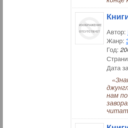
Книг
Автор:
Жанр:
Год:
20
Страни
Дата з
«Знам
джунгл
нам по
завора
читат
Книг