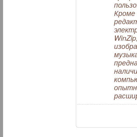
пользо
Кроме
редакт
электр
WinZi
изобра
музык
предна
налич
компью
опытн
расшир