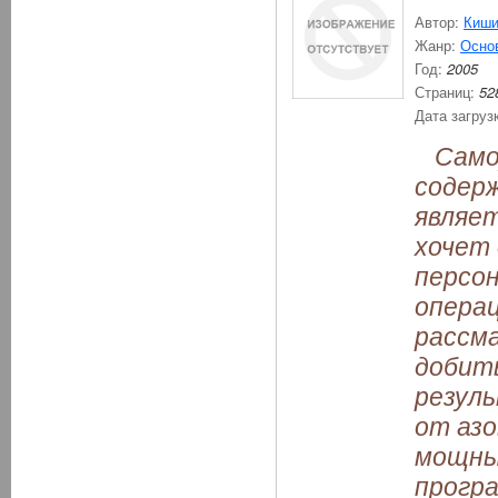
Автор:
Киши
Жанр:
Осно
Год:
2005
Страниц:
52
Дата загруз
Самоу
содер
являет
хочет
персо
опера
рассма
добить
резул
от аз
мощны
прогр