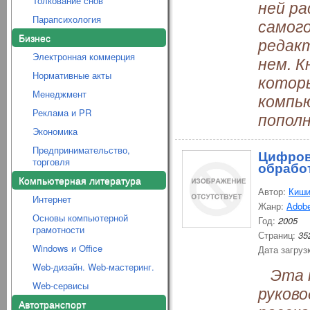
Толкование снов
ней р
Парапсихология
самого
Бизнес
редак
Электронная коммерция
нем. К
Нормативные акты
котор
Менеджмент
компь
Реклама и PR
попол
Экономика
Предпринимательство,
Цифров
торговля
обрабо
Компьютерная литература
Автор:
Киши
Интернет
Жанр:
Adob
Основы компьютерной
Год:
2005
грамотности
Страниц:
35
Windows и Office
Дата загруз
Web-дизайн. Web-мастеринг.
Эта к
Web-сервисы
руково
Автотранспорт