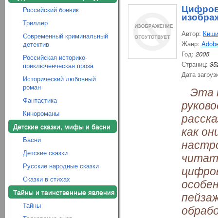
Цифров
Российский боевик
изобра
Триллер
Автор:
Киши
Современный криминальный
Жанр:
Adob
детектив
Год:
2005
Российская историко-
Страниц:
35
приключенческая проза
Дата загруз
Исторический любовный
роман
Эта к
Фантастика
руково
Кинороманы
расск
Детские сказки, мифы и басни
как он
Басни
настр
Детские сказки
читате
Русские народные сказки
цифро
Сказки в стихах
особе
Тайны и таинственные явления
пейзаж
Тайны
обрабо