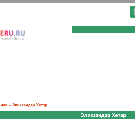
вная
»
Эликзэндэр Хетэр
Эликзэндэр Хетэр