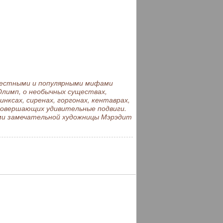
естными и популярными мифами
Олимп, о необычных существах,
ксах, сиренах, горгонах, кентаврах,
, совершающих удивительные подвиги.
ми замечательной художницы Мэрэдит