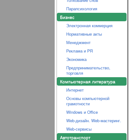
Толкование снов
Парапсихология
Бизнес
Электронная коммерция
Нормативные акты
Менеджмент
Реклама и PR
Экономика
Предпринимательство,
торговля
Компьютерная литература
Интернет
Основы компьютерной
грамотности
Windows и Office
Web-дизайн. Web-мастеринг.
Web-сервисы
Автотранспорт