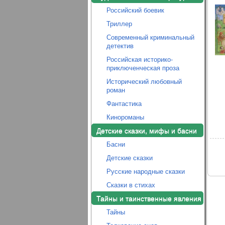
Российский боевик
Триллер
Современный криминальный
детектив
Российская историко-
приключенческая проза
Исторический любовный
роман
Фантастика
Кинороманы
Детские сказки, мифы и басни
Басни
Детские сказки
Русские народные сказки
Сказки в стихах
Тайны и таинственные явления
Тайны