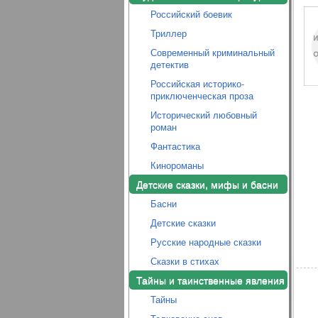
Российский боевик
Триллер
Современный криминальный
детектив
Российская историко-
приключенческая проза
Исторический любовный
роман
Фантастика
Кинороманы
Детские сказки, мифы и басни
Басни
Детские сказки
Русские народные сказки
Сказки в стихах
Тайны и таинственные явления
Тайны