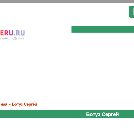
вная
»
Ботуз Сергей
Ботуз Сергей