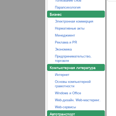
Толкование снов
Парапсихология
Бизнес
Электронная коммерция
Нормативные акты
Менеджмент
Реклама и PR
Экономика
Предпринимательство,
торговля
Компьютерная литература
Интернет
Основы компьютерной
грамотности
Windows и Office
Web-дизайн. Web-мастеринг.
Web-сервисы
Автотранспорт