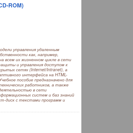
 CD-ROM)
одели управления удаленным
бственности как, например,
на всем их жизненном цикле в сети
ы защиты и управления доступом к
ых сетях (Internet/Intranet), а
даптивного интерфейса на HTML-
Учебное пособие предназначено для
технических работников, а также
деятельностью в сети
 информационных систем и баз знаний
акт-диск с текстами программ и