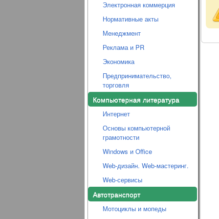
Электронная коммерция
Нормативные акты
Менеджмент
Реклама и PR
Экономика
Предпринимательство,
торговля
Компьютерная литература
Интернет
Основы компьютерной
грамотности
Windows и Office
Web-дизайн. Web-мастеринг.
Web-сервисы
Автотранспорт
Мотоциклы и мопеды