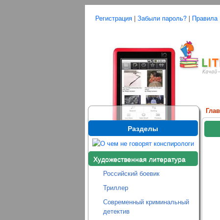
Регистрация
|
Забыли пароль?
|
Правила
Гла
Разделы
Художественная литература
Российский боевик
Триллер
Современный криминальный
детектив