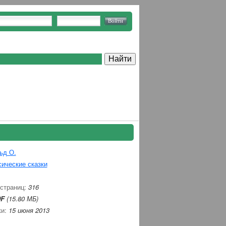
ьд О.
ические сказки
 страниц:
316
F
(15.80 МБ)
ки:
15 июня 2013