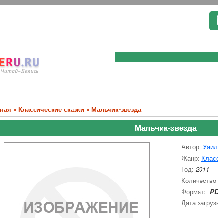
вная
»
Классические сказки
» Мальчик-звезда
Мальчик-звезда
Автор:
Уайл
Жанр:
Класс
Год:
2011
Количество
Формат:
PD
Дата загруз