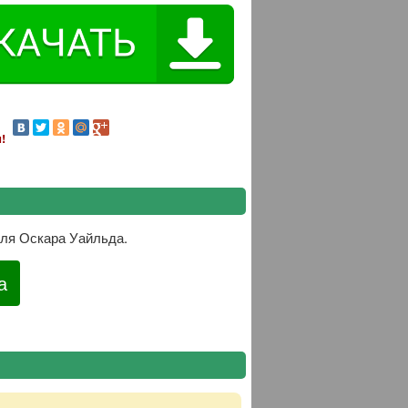
!
еля Оскара Уайльда.
а