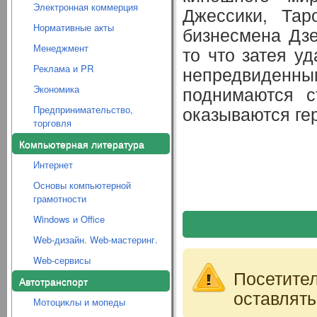
Электронная коммерция
Джессики, Тар
Нормативные акты
бизнесмена Дзе
Менеджмент
то что затея у
Реклама и PR
непредвиден
поднимаются с
Экономика
оказываются ге
Предпринимательство,
торговля
Компьютерная литература
Интернет
Основы компьютерной
грамотности
Windows и Office
Web-дизайн. Web-мастеринг.
Web-сервисы
Посетите
Автотранспорт
оставлять
Мотоциклы и мопеды