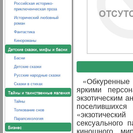
Российская историко-
приключенческая проза
Исторический любовный
роман
Фантастика
Кинороманы
Детские сказки, мифы и басни
Басни
Детские сказки
Русские народные сказки
«Обкуренные
Сказки в стихах
яркими персон
Тайны и таинственные явления
экзотическим а
Тайны
поселившихся
Толкование снов
«экзотически
Парапсихология
сексуального 
Бизнес
киношного м