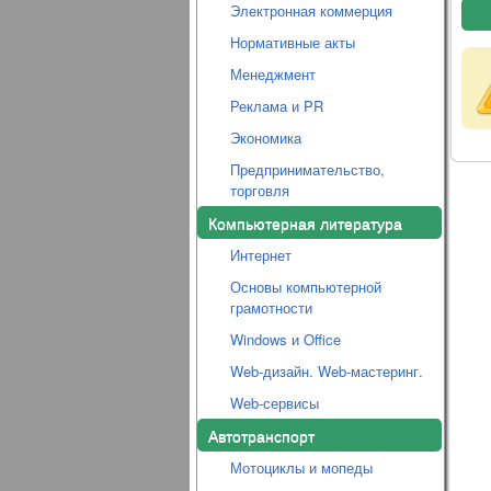
Электронная коммерция
Нормативные акты
Менеджмент
Реклама и PR
Экономика
Предпринимательство,
торговля
Компьютерная литература
Интернет
Основы компьютерной
грамотности
Windows и Office
Web-дизайн. Web-мастеринг.
Web-сервисы
Автотранспорт
Мотоциклы и мопеды