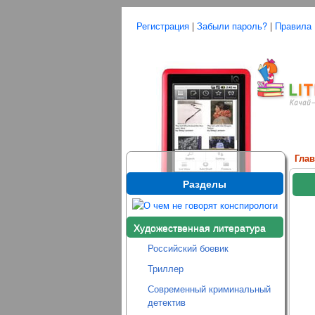
Регистрация
|
Забыли пароль?
|
Правила
Гла
Разделы
Художественная литература
Российский боевик
Триллер
Современный криминальный
детектив