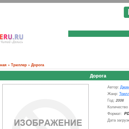
вная
»
Триллер
» Дорога
Дорога
Автор:
Джин
Жанр:
Трил
Год:
2006
Количество
Формат:
PD
Дата загруз