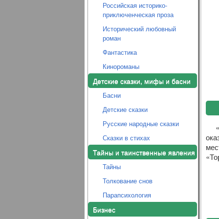
Российская историко-
приключенческая проза
Исторический любовный
роман
Фантастика
Кинороманы
Детские сказки, мифы и басни
Басни
Детские сказки
Русские народные сказки
ока
Сказки в стихах
мес
Тайны и таинственные явления
«То
Тайны
Толкование снов
Парапсихология
Бизнес