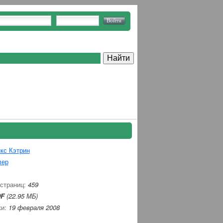
кс Кэтрин
лер
 страниц:
459
F
(22.95 МБ)
ки:
19 февраля 2008