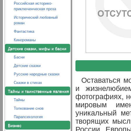
Российская историко-
приключенческая проза
Исторический любовный
роман
Фантастика
Кинороманы
Детские сказки, мифы и басни
Басни
Детские сказки
Русские народные сказки
Оставаться м
Сказки в стихах
и жизнелюбие
Тайны и таинственные явления
фотографиях, н
Тайны
мировым име
Толкование снов
уникальный ме
Парапсихология
творящих мысл
Бизнес
России, Европы