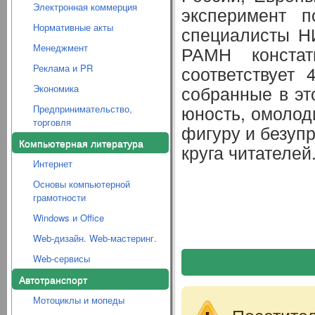
Электронная коммерция
эксперимент п
Нормативные акты
специалисты Н
Менеджмент
РАМН констат
Реклама и PR
соответствует
собранные в эт
Экономика
юность, омолод
Предпринимательство,
торговля
фигуру и безупр
Компьютерная литература
круга читателей
Интернет
Основы компьютерной
грамотности
Windows и Office
Web-дизайн. Web-мастеринг.
Web-сервисы
Автотранспорт
Мотоциклы и мопеды