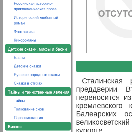
Российская историко-
приключенческая проза
Исторический любовный
роман
Фантастика
Кинороманы
Детские сказки, мифы и басни
Басни
Детские сказки
Русские народные сказки
Сталинская 
Сказки в стихах
преддверии В
Тайны и таинственные явления
переносится и
Тайны
кремлевского 
Толкование снов
Балеарских ос
Парапсихология
великосветск
Бизнес
курорте...