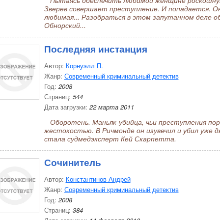
Пытаясь обеспечить любимой женщине роскошную
Зверев совершает преступление. И попадается. О
любимая... Разобраться в этом запутанном деле 
Обнорский...
Последняя инстанция
Автор:
Корнуэлл П.
Жанр:
Современный криминальный детектив
Год:
2008
Страниц:
544
Дата загрузки:
22 марта 2011
Оборотень. Маньяк-убийца, чьи преступления пор
жестокостью. В Ричмонде он изувечил и убил уже 
стала судмедэксперт Кей Скарпетта.
Сочинитель
Автор:
Константинов Андрей
Жанр:
Современный криминальный детектив
Год:
2008
Страниц:
384