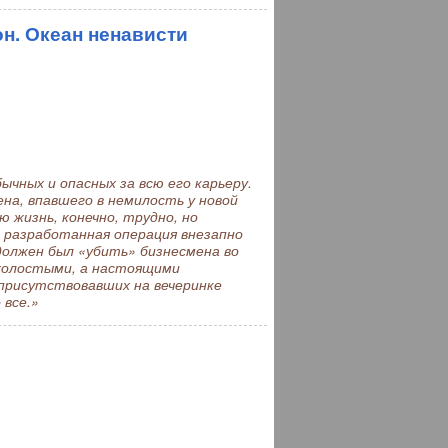
н. Океан ненависти
чных и опасных за всю его карьеру.
на, впавшего в немилость у новой
 жизнь, конечно, трудно, но
 разработанная операция внезапно
должен был «убить» бизнесмена во
е холостыми, а настоящими
 присутствовавших на вечеринке
 все.»