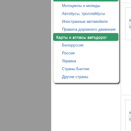
Мотоциклы и мопеды
Автобусы, троллейбусы
Иностранные автомобили
Правила дорожного движения
Карты и атласы автодорог
Белоруссия
Россия
Украина
Страны Балтии
Другие страны