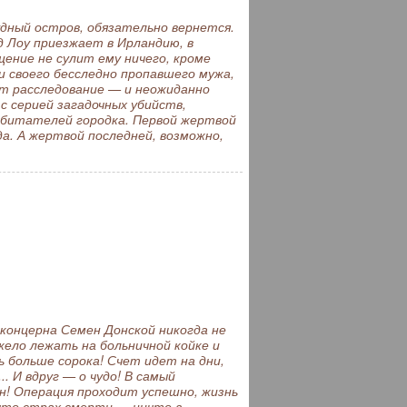
дный остров, обязательно вернется.
 Лоу приезжает в Ирландию, в
ение не сулит ему ничего, кроме
 своего бесследно пропавшего мужа,
ет расследование — и неожиданно
с серией загадочных убийств,
обитателей городка. Первой жертвой
а. А жертвой последней, возможно,
концерна Семен Донской никогда не
жело лежать на больничной койке и
 больше сорока! Счет идет на дни,
. И вдруг — о чудо! В самый
н! Операция проходит успешно, жизнь
 что страх смерти — ничто в