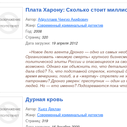
Плата Харону: Сколько стоит миллио
Автор:
Абдуллаев Чингиз Акифович
Жанр:
Современный криминальный детектив
Год:
2008
Страниц:
320
Дата загрузки:
19 апреля 2012
«Новое дело агента Дронго — одно из самых необы
Организовать «мнимую смерть» крупного бизнесме
политической элиты России и опасающегося за свою
возможно. Однако как объяснить то, что детально
дала сбой? То, что подставной стрелок, который 
время вечеринки, погиб, а в «жертву» стреляли н
патронами? Дронго уверен: преступник — один из
людей. Но — кто именно? Подозреваются пока что
Дурная кровь
Автор:
Хьюз Деклан
Жанр:
Современный криминальный детектив
Страниц:
319
Дата загрузки:
16 декабря 2009