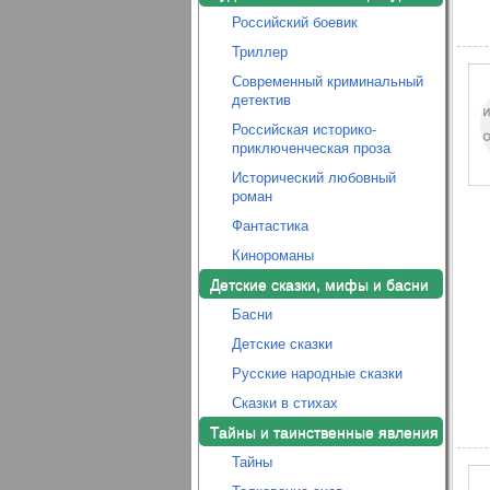
Российский боевик
Триллер
Современный криминальный
детектив
Российская историко-
приключенческая проза
Исторический любовный
роман
Фантастика
Кинороманы
Детские сказки, мифы и басни
Басни
Детские сказки
Русские народные сказки
Сказки в стихах
Тайны и таинственные явления
Тайны