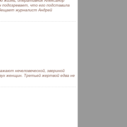
 жизнь, оперативник Александр
н подозревает, что его подставила
обещает журналист Андрей
ажают нечеловеческой, звериной
двух женщин. Третьей жертвой едва не