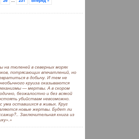
26
...
251
Вперёд »
 на тюленей в северных морях
иков, потрясающих впечатлений, но
евратиться в добычу. И тем не
 необычного круиза оказываются
 механизмы — мертвы. А в скором
дично, безжалостно и без всякой
востоять убийствам невозможно.
 ума оставшихся в живых. Круг
являются новые жертвы. Будет ли
ссажир?.. Заключительная книга из
шку».»