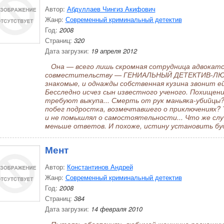
Автор:
Абдуллаев Чингиз Акифович
Жанр:
Современный криминальный детектив
Год:
2008
Страниц:
320
Дата загрузки:
19 апреля 2012
Она — всего лишь скромная сотрудница адвокатск
совместительству — ГЕНИАЛЬНЫЙ ДЕТЕКТИВ-ЛЮБ
знакомые, и однажды собственная кузина звонит ей,
Бесследно исчез сын известного ученого. Похищен
требуют выкупа... Смерть от рук маньяка-убийцы?
побег подростка, возмечтавшего о приключениях? 
и не помышлял о самостоятельности... Что же случ
меньше ответов. И похоже, истину установить бу
Мент
Автор:
Константинов Андрей
Жанр:
Современный криминальный детектив
Год:
2008
Страниц:
384
Дата загрузки:
14 февраля 2010