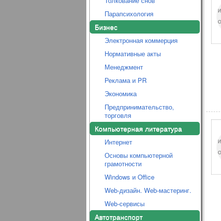
Толкование снов
Парапсихология
Бизнес
Электронная коммерция
Нормативные акты
Менеджмент
Реклама и PR
Экономика
Предпринимательство,
торговля
Компьютерная литература
Интернет
Основы компьютерной
грамотности
Windows и Office
Web-дизайн. Web-мастеринг.
Web-сервисы
Автотранспорт