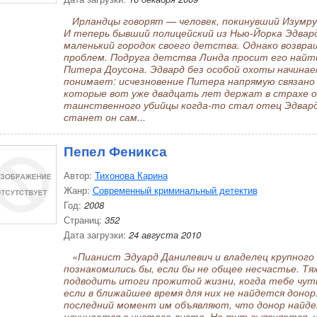
Ирландцы говорят — человек, покинувший Изумру
И теперь бывший полицейский из Нью-Йорка Эдвард
маленький городок своего детства. Однако возвращ
проблем. Подруга детства Линда просит его найти
Питера Доусона. Эдвард без особой охоты начина
понимает: исчезновение Питера напрямую связано 
которые вот уже двадцать лет держат в страхе 
таинственного убийцы когда-то стал отец Эдвард
станет он сам...
Пепел Феникса
Автор:
Тихонова Карина
Жанр:
Современный криминальный детектив
Год:
2008
Страниц:
352
Дата загрузки:
24 августа 2010
«Пианист Эдуард Данилевич и владелец крупного 
познакомились бы, если бы не общее несчастье. Тя
подводить итоги прожитой жизни, когда тебе чуть
если в ближайшее время для них не найдется донор..
последний момент им объявляют, что донор найде
начинается с чистого листа. Но тут выясняется,