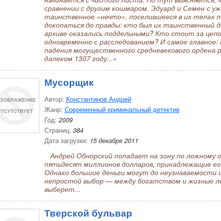
сравнении с другим кошмаром. Эдуард и Семен с у
таинственное «нечто», поселившееся в их телах 
докопаться до правды: кто был их таинственный д
архиве оказались поддельными? Кто стоит за цепо
одновременно с расследованием? И самое главное: 
падения могущественного средневекового ордена р
далеком 1307 году...»
Мусорщик
Автор:
Константинов Андрей
Жанр:
Современный криминальный детектив
Год:
2009
Страниц:
384
Дата загрузки:
15 декабря 2011
Андрей Обнорский попадает на зону по ложному о
пятьдесят миллионов долларов, принадлежащие е
Однако большие деньги могут до неузнаваемости 
непростой выбор — между богатством и жизнью лю
выберет...
Тверской бульвар