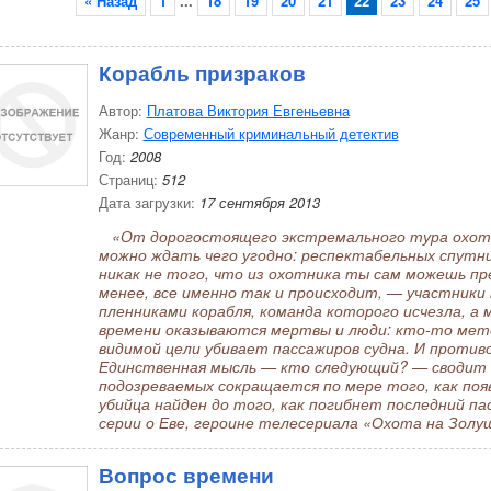
« Назад
1
...
18
19
20
21
22
23
24
25
Корабль призраков
Автор:
Платова Виктория Евгеньевна
Жанр:
Современный криминальный детектив
Год:
2008
Страниц:
512
Дата загрузки:
17 сентября 2013
«От дорогостоящего экстремального тура охоты
можно ждать чего угодно: респектабельных спутн
никак не того, что из охотника ты сам можешь пр
менее, все именно так и происходит, — участники
пленниками корабля, команда которого исчезла, а
времени оказываются мертвы и люди: кто-то мето
видимой цели убивает пассажиров судна. И проти
Единственная мысль — кто следующий? — сводит с
подозреваемых сокращается по мере того, как по
убийца найден до того, как погибнет последний па
серии о Еве, героине телесериала «Охота на Золу
Вопрос времени