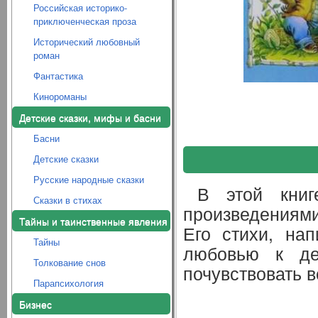
Российская историко-
приключенческая проза
Исторический любовный
роман
Фантастика
Кинороманы
Детские сказки, мифы и басни
Басни
Детские сказки
Русские народные сказки
В этой книг
Сказки в стихах
произведениями
Тайны и таинственные явления
Его стихи, на
Тайны
любовью к де
Толкование снов
почувствовать в
Парапсихология
Бизнес