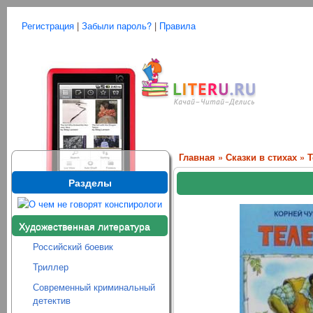
Регистрация
|
Забыли пароль?
|
Правила
Главная
»
Сказки в стихах
» 
Разделы
Художественная литература
Российский боевик
Триллер
Современный криминальный
детектив