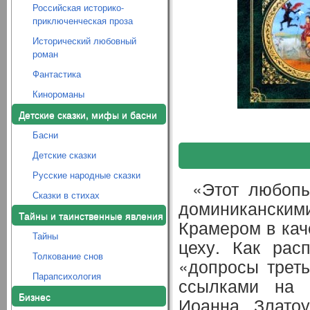
Российская историко-
приключенческая проза
Исторический любовный
роман
Фантастика
Кинороманы
Детские сказки, мифы и басни
Басни
Детские сказки
Русские народные сказки
«Этот любопы
Сказки в стихах
доминиканским
Тайны и таинственные явления
Крамером в кач
Тайны
цеху. Как рас
Толкование снов
«допросы треть
Парапсихология
ссылками на а
Бизнес
Иоанна Злато