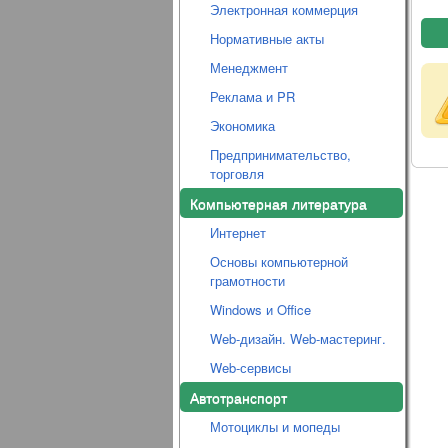
Электронная коммерция
Нормативные акты
Менеджмент
Реклама и PR
Экономика
Предпринимательство,
торговля
Компьютерная литература
Интернет
Основы компьютерной
грамотности
Windows и Office
Web-дизайн. Web-мастеринг.
Web-сервисы
Автотранспорт
Мотоциклы и мопеды