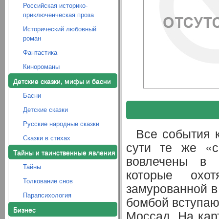
Российская историко-
приключенческая проза
Исторический любовный
роман
Фантастика
Кинороманы
Детские сказки, мифы и басни
Басни
Детские сказки
Русские народные сказки
Все события к
Сказки в стихах
сути те же «с
Тайны и таинственные явления
вовлечены в д
Тайны
которые охо
Толкование снов
замурованной в
Парапсихология
бомбой вступаю
Бизнес
Моссад. На кар