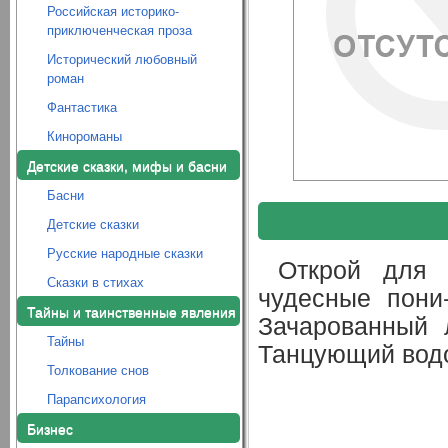
Российская историко-
приключенческая проза
Исторический любовный
роман
Фантастика
Кинороманы
Детские сказки, мифы и басни
Басни
Детские сказки
Русские народные сказки
Открой для 
Сказки в стихах
чудесные пони
Тайны и таинственные явления
Зачарованный 
Тайны
Танцующий водо
Толкование снов
Парапсихология
Бизнес