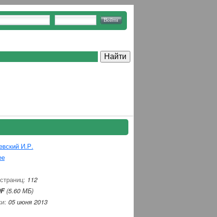
евский И.Р.
ее
 страниц:
112
F
(5.60 МБ)
ки:
05 июня 2013