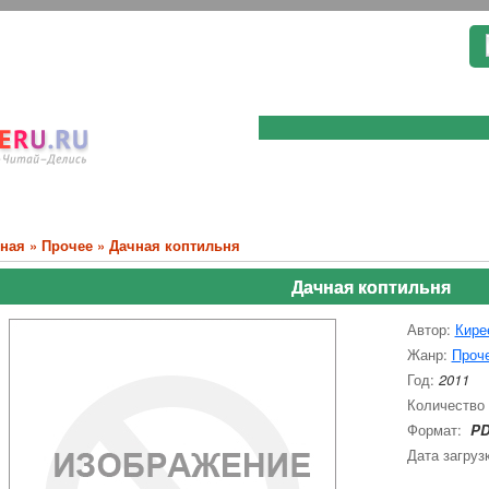
вная
»
Прочее
» Дачная коптильня
Дачная коптильня
Автор:
Кире
Жанр:
Проч
Год:
2011
Количество
Формат:
PD
Дата загруз