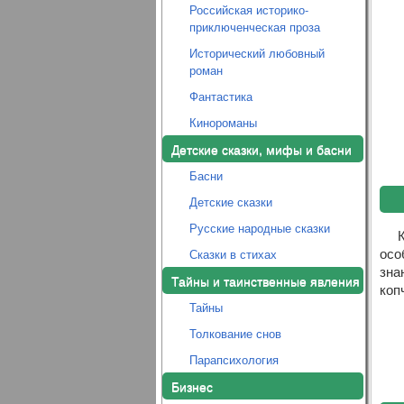
Российская историко-
приключенческая проза
Исторический любовный
роман
Фантастика
Кинороманы
Детские сказки, мифы и басни
Басни
Детские сказки
Русские народные сказки
осо
Сказки в стихах
зна
Тайны и таинственные явления
коп
Тайны
Толкование снов
Парапсихология
Бизнес