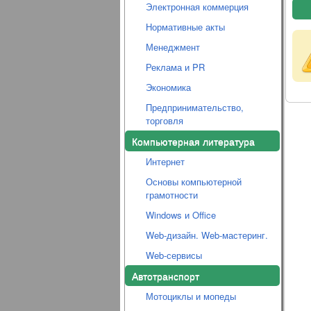
Электронная коммерция
Нормативные акты
Менеджмент
Реклама и PR
Экономика
Предпринимательство,
торговля
Компьютерная литература
Интернет
Основы компьютерной
грамотности
Windows и Office
Web-дизайн. Web-мастеринг.
Web-сервисы
Автотранспорт
Мотоциклы и мопеды