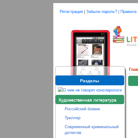
Регистрация
|
Забыли пароль?
|
Правила
Гла
Разделы
Художественная литература
Российский боевик
Триллер
Современный криминальный
детектив