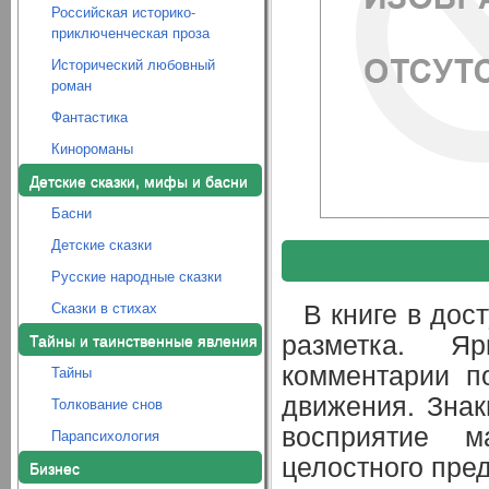
Российская историко-
приключенческая проза
Исторический любовный
роман
Фантастика
Кинороманы
Детские сказки, мифы и басни
Басни
Детские сказки
Русские народные сказки
В книге в до
Сказки в стихах
разметка. Я
Тайны и таинственные явления
комментарии по
Тайны
движения. Знак
Толкование снов
восприятие м
Парапсихология
целостного пре
Бизнес