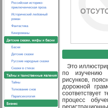
Российская историко-
приключенческая проза
Исторический любовный
роман
Фантастика
Кинороманы
Детские сказки, мифы и басни
Басни
Детские сказки
Русские народные сказки
Это иллюстри
Сказки в стихах
по изучению 
Тайны и таинственные явления
рисунков, поя
Тайны
дорожной грам
Толкование снов
соответствует 
Парапсихология
процесс обуч
Бизнес
регистрационны