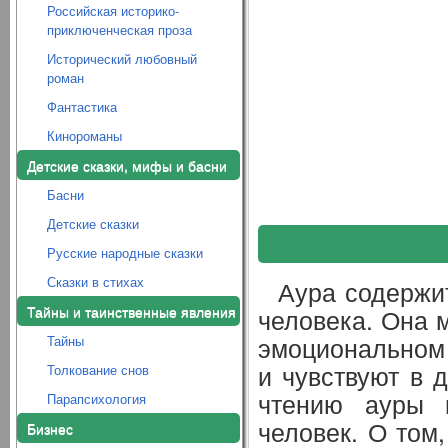
Российская историко-
приключенческая проза
Исторический любовный
роман
Фантастика
Кинороманы
Детские сказки, мифы и басни
Басни
Детские сказки
Русские народные сказки
Сказки в стихах
Аура содержи
Тайны и таинственные явления
человека. Она 
эмоциональном 
Тайны
и чувствуют в 
Толкование снов
чтению ауры 
Парапсихология
человек. О том,
Бизнес