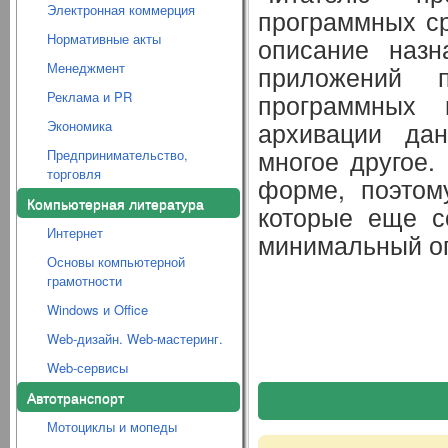
Электронная коммерция
программных ср
Нормативные акты
описание назн
Менеджмент
приложений п
Реклама и PR
программных и
архивации дан
Экономика
многое другое.
Предпринимательство,
торговля
форме, поэтом
Компьютерная литература
которые еще с
Интернет
минимальный оп
Основы компьютерной
грамотности
Windows и Office
Web-дизайн. Web-мастеринг.
Web-сервисы
Автотранспорт
Мотоциклы и мопеды