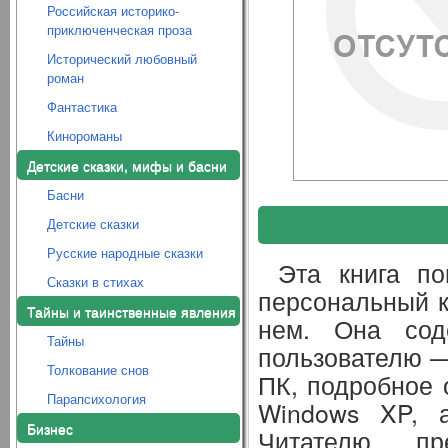
Российская историко-
приключенческая проза
Исторический любовный
роман
Фантастика
Кинороманы
Детские сказки, мифы и басни
Басни
Детские сказки
Русские народные сказки
Эта книга по
Сказки в стихах
персональный к
Тайны и таинственные явления
нем. Она сод
Тайны
пользователю —
Толкование снов
ПК, подробное 
Парапсихология
Windows XP, 
Бизнес
Читателю пр