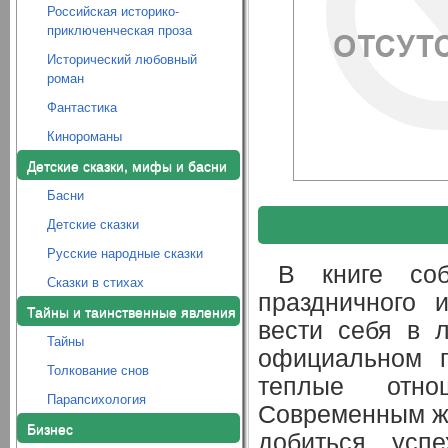
Российская историко-
приключенческая проза
Исторический любовный
роман
Фантастика
Кинороманы
Детские сказки, мифы и басни
Басни
Детские сказки
Русские народные сказки
В книге соб
Сказки в стихах
праздничного 
Тайны и таинственные явления
вести себя в 
Тайны
официальном п
Толкование снов
теплые отно
Парапсихология
Современным же
Бизнес
добиться усп