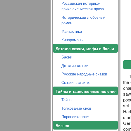
Российская историко-
приключенческая проза
Исторический любовный
роман
Фантастика
Кинороманы
Детские сказки, мифы и басни
Басни
Детские сказки
Русские народные сказки
T
the 
Сказки в стихах
cham
Тайны и таинственные явления
saw 
popu
Тайны
set
Толкование снов
Har
Парапсихология
star
Germ
Бизнес
comp