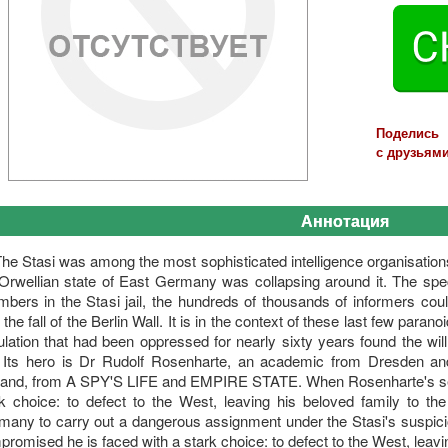
Поделись
с друзьями
Аннотация
he Stasi was among the most sophisticated intelligence organisations
Orwellian state of East Germany was collapsing around it. The spec
bers in the Stasi jail, the hundreds of thousands of informers could
the fall of the Berlin Wall. It is in the context of these last few pa
lation that had been oppressed for nearly sixty years found the will to
. Its hero is Dr Rudolf Rosenharte, an academic from Dresden and 
land, from A SPY'S LIFE and EMPIRE STATE. When Rosenharte's secu
k choice: to defect to the West, leaving his beloved family to the
any to carry out a dangerous assignment under the Stasi's suspici
romised he is faced with a stark choice: to defect to the West, leavin