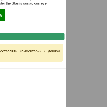
er the Stasi's suspicious eye...
а
 оставлять комментарии к данной