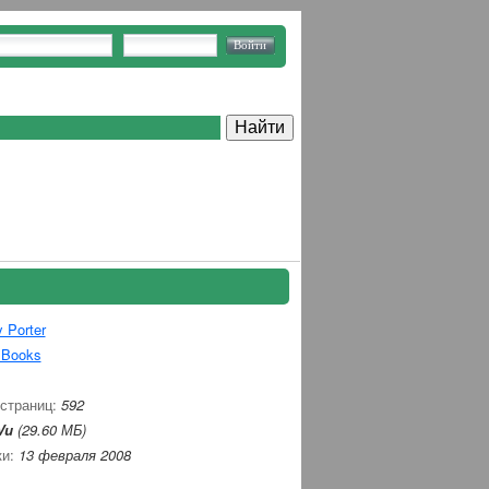
 Porter
 Books
 страниц:
592
Vu
(29.60 МБ)
ки:
13 февраля 2008