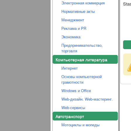
Электронная коммерция
Stas
Нормативные акты
Менеджмент
Реклама и PR
Экономика
Предпринимательство,
торговля
Компьютерная литература
Интернет
Основы компьютерной
грамотности
Windows и Office
Web-дизайн. Web-мастеринг.
Web-сервисы
Автотранспорт
Мотоциклы и мопеды