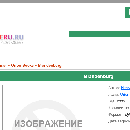
вная
»
Orion Books
» Brandenburg
Brandenburg
Автор:
Henry
Жанр:
Orion
Год:
2006
Количество
Формат:
Dj
Дата загруз