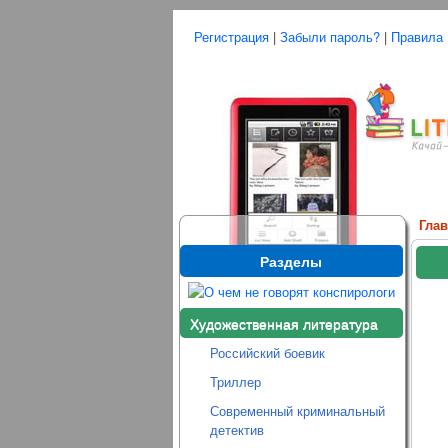
Регистрация
|
Забыли пароль?
|
Правила
Гла
Разделы
Художественная литература
Российский боевик
Триллер
Современный криминальный
детектив