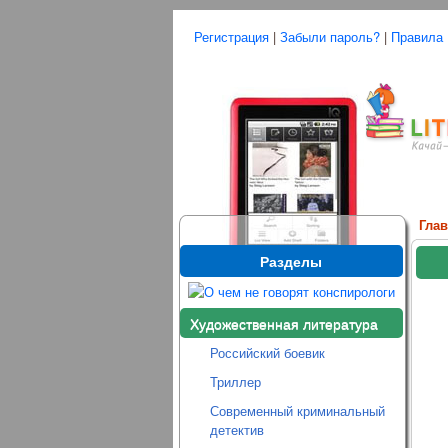
Регистрация
|
Забыли пароль?
|
Правила
Гла
Разделы
Художественная литература
Российский боевик
Триллер
Современный криминальный
детектив