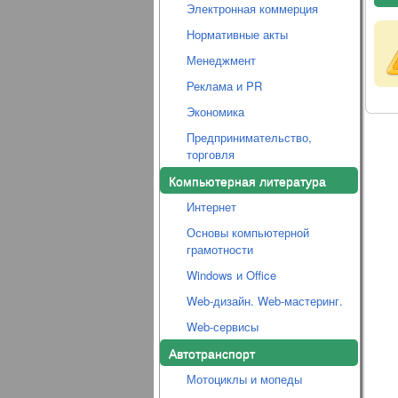
Электронная коммерция
Нормативные акты
Менеджмент
Реклама и PR
Экономика
Предпринимательство,
торговля
Компьютерная литература
Интернет
Основы компьютерной
грамотности
Windows и Office
Web-дизайн. Web-мастеринг.
Web-сервисы
Автотранспорт
Мотоциклы и мопеды