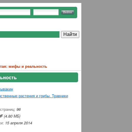
тая: мифы и реальность
льность
ывакин
ственные растения и грибы. Травники
 страниц:
96
F
(4.80 МБ)
ки:
15 апреля 2014