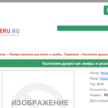
вная
»
Лекарственные растения и грибы. Травники
» Каллизия душис
Каллизия душистая: мифы и реа
Автор:
Неум
Жанр:
Лекар
Год:
2010
Количество
Формат:
PD
Дата загруз