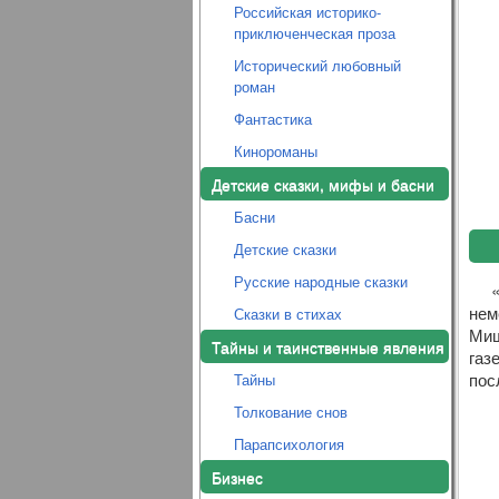
Российская историко-
приключенческая проза
Исторический любовный
роман
Фантастика
Кинороманы
Детские сказки, мифы и басни
Басни
Детские сказки
Русские народные сказки
нем
Сказки в стихах
Миш
Тайны и таинственные явления
газ
пос
Тайны
Толкование снов
Парапсихология
Бизнес