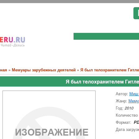
вная
»
Мемуары зарубежных деятелей
» Я был телохранителем Гитле
Я был телохранителем Гитл
Автор:
Миш 
Жанр:
Мему
Год:
2010
Количество
Формат:
PD
Дата загруз