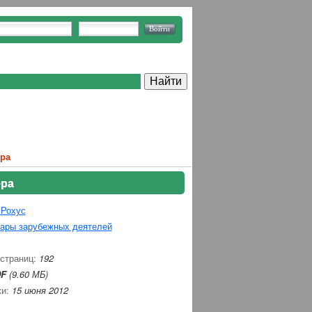
ра
ера
Рохус
ары зарубежных деятелей
 страниц:
192
F
(9.60 МБ)
ки:
15 июня 2012