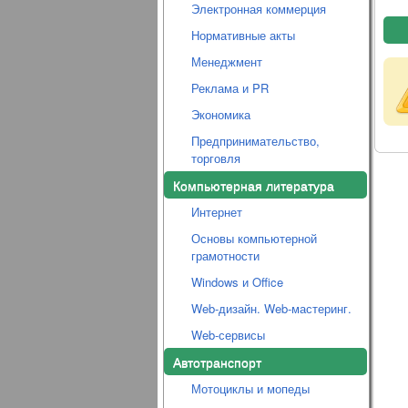
Электронная коммерция
Нормативные акты
Менеджмент
Реклама и PR
Экономика
Предпринимательство,
торговля
Компьютерная литература
Интернет
Основы компьютерной
грамотности
Windows и Office
Web-дизайн. Web-мастеринг.
Web-сервисы
Автотранспорт
Мотоциклы и мопеды