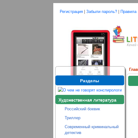
Регистрация
|
Забыли пароль?
|
Правила
Гла
Разделы
Художественная литература
Российский боевик
Триллер
Современный криминальный
детектив