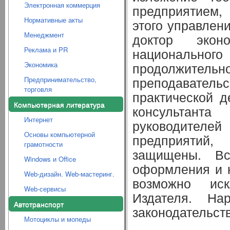
Электронная коммерция
предприятием,
Нормативные акты
этого управлен
Менеджмент
доктор экон
Реклама и PR
национального
продолжите
Экономика
преподавате
Предпринимательство,
торговля
практической д
Компьютерная литература
консультант
Интернет
руководителе
Основы компьютерной
предприятий,
грамотности
защищены. Вся
Windows и Office
оформления и 
Web-дизайн. Web-мастеринг.
возможно ис
Web-сервисы
Издателя. На
Автотранспорт
законодательст
Мотоциклы и мопеды