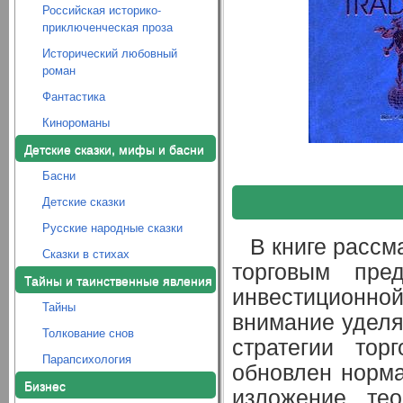
Российская историко-
приключенческая проза
Исторический любовный
роман
Фантастика
Кинороманы
Детские сказки, мифы и басни
Басни
Детские сказки
Русские народные сказки
В книге рассм
Сказки в стихах
торговым пре
Тайны и таинственные явления
инвестиционно
Тайны
внимание уделя
Толкование снов
стратегии тор
Парапсихология
обновлен норма
Бизнес
изложение тео