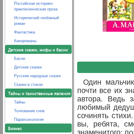
Российская историко-
приключенческая проза
Исторический любовный
роман
Фантастика
Кинороманы
Детские сказки, мифы и басни
Басни
Детские сказки
Русские народные сказки
Один мальчик
Сказки в стихах
почти все их з
Тайны и таинственные явления
автора. Ведь 
Тайны
любимый дедушк
Толкование снов
сочинять стихи.
Парапсихология
вы, ребята, см
Бизнес
знаменитого; по