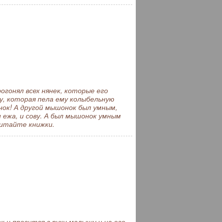
гонял всех нянек, которые его
ку, которая пела ему колыбельную
нок! А другой мышонок был умным,
и ежа, и сову. А был мышонок умным
читайте книжки.
 и просится в руки малышу и на его