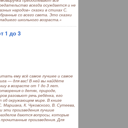
аимовыручка преодолевают все
предательство всегда осуждается и не
азных народов» сказки в стихах С.
бранные со всего света. Это сказки
 младшего школьного возраста.»
т 1 до 3
тать ему всё самое лучшее и самое
ига — для вас! В ней вы найдёте
шу в возрасте от 1 до 3 лет.
отворения о детях, природе,
ров разовьют речь ребёнка, его
т об окружающем мире. В книге
 Маршака, К. Чуковского, В. Сутеева,
ли эти произведения лучшие
разделов даются вопросы, которые
 прочитанные произведения. Для