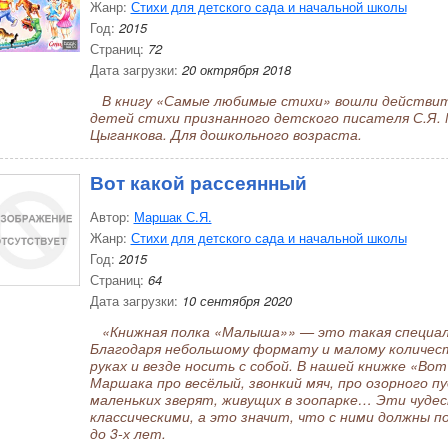
Жанр:
Стихи для детского сада и начальной школы
Год:
2015
Страниц:
72
Дата загрузки:
20 октрября 2018
В книгу «Самые любимые стихи» вошли действит
детей стихи признанного детского писателя С.Я.
Цыганкова. Для дошкольного возраста.
Вот какой рассеянный
Автор:
Маршак С.Я.
Жанр:
Стихи для детского сада и начальной школы
Год:
2015
Страниц:
64
Дата загрузки:
10 сентября 2020
«Книжная полка «Малыша»» — это такая специальн
Благодаря небольшому формату и малому количест
руках и везде носить с собой. В нашей книжке «Во
Маршака про весёлый, звонкий мяч, про озорного пу
маленьких зверят, живущих в зоопарке… Эти чуде
классическими, а это значит, что с ними должны 
до 3-х лет.