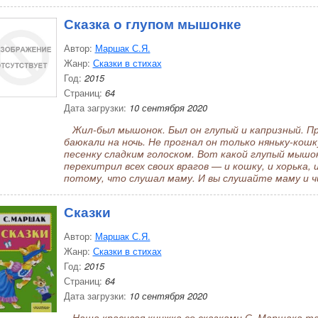
Сказка о глупом мышонке
Автор:
Маршак С.Я.
Жанр:
Сказки в стихах
Год:
2015
Страниц:
64
Дата загрузки:
10 сентября 2020
Жил-был мышонок. Был он глупый и капризный. Про
баюкали на ночь. Не прогнал он только няньку-кош
песенку сладким голоском. Вот какой глупый мышо
перехитрил всех своих врагов — и кошку, и хорька, 
потому, что слушал маму. И вы слушайте маму и 
Сказки
Автор:
Маршак С.Я.
Жанр:
Сказки в стихах
Год:
2015
Страниц:
64
Дата загрузки:
10 сентября 2020
Наша красивая книжка со сказками С. Маршака так