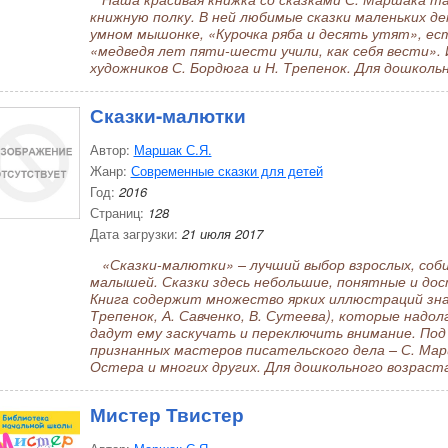
книжную полку. В ней любимые сказки маленьких д
умном мышонке, «Курочка ряба и десять утят», ест
«медведя лет пяти-шести учили, как себя вести».
художников С. Бордюга и Н. Трепенок. Для дошколь
Сказки-малютки
Автор:
Маршак С.Я.
Жанр:
Современные сказки для детей
Год:
2016
Страниц:
128
Дата загрузки:
21 июля 2017
«Сказки-малютки» – лучший выбор взрослых, соби
малышей. Сказки здесь небольшие, понятные и до
Книга содержит множество ярких иллюстраций зна
Трепенок, А. Савченко, В. Сутеева), которые надол
дадут ему заскучать и переключить внимание. Под
признанных мастеров писательского дела – С. Марша
Остера и многих других. Для дошкольного возраст
Мистер Твистер