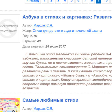
« Назад
1
2
3
4
5
6
7
8
9
10
Азбука в стихах и картинках: Развити
Автор:
Маршак С.Я.
Жанр:
Стихи для детского сада и начальной школы
Год:
2016
Страниц:
48
Дата загрузки:
24 июля 2017
С помощью этой маленькой книжечки ребёнок 3-4
азбуками, написанными классиком детской литер
выучит буквы, но и познакомится с животными, про
вести. Талантливые стихотворения С. Маршака ле
развивать речь и память. В книгу вошли стихотворе
стихах и картинках», «Живые буквы» и «Автобус н
стихах и картинках». Книгу открывает методическ
вопросы в конце помогут проверить развитие речи 
возраста.
Самые любимые стихи
Автор:
Маршак С.Я.