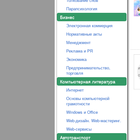
Толкование снов
Парапсихология
Бизнес
Электронная коммерция
Нормативные акты
Менеджмент
Реклама и PR
Экономика
Предпринимательство,
торговля
Компьютерная литература
Интернет
Основы компьютерной
грамотности
Windows и Office
Web-дизайн. Web-мастеринг.
Web-сервисы
Автотранспорт