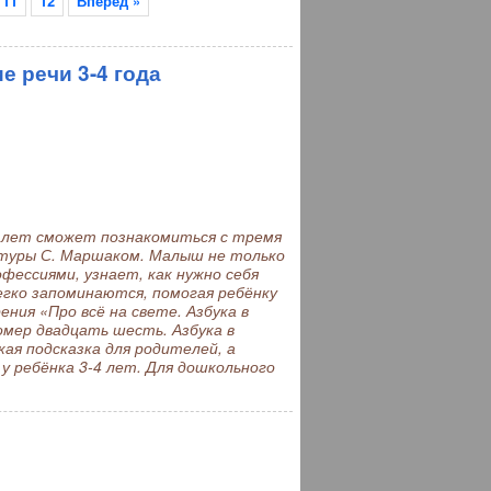
11
12
Вперёд »
е речи 3-4 года
 лет сможет познакомиться с тремя
атуры С. Маршаком. Малыш не только
фессиями, узнает, как нужно себя
гко запоминаются, помогая ребёнку
ния «Про всё на свете. Азбука в
омер двадцать шесть. Азбука в
ая подсказка для родителей, а
у ребёнка 3-4 лет. Для дошкольного