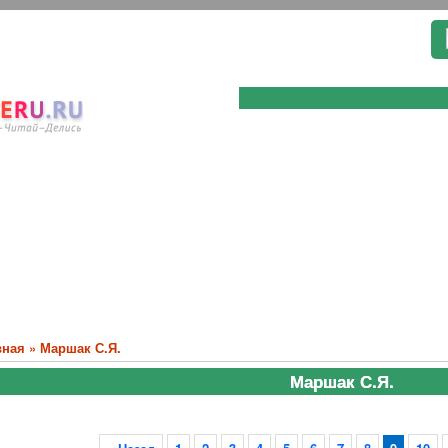
вная
»
Маршак С.Я.
Маршак С.Я.