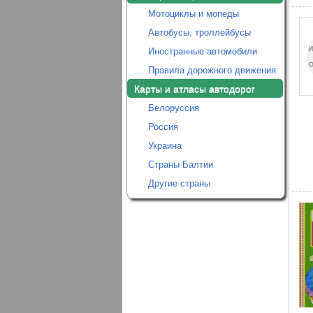
Мотоциклы и мопеды
Автобусы, троллейбусы
Иностранные автомобили
Правила дорожного движения
Карты и атласы автодорог
Белоруссия
Россия
Украина
Страны Балтии
Другие страны