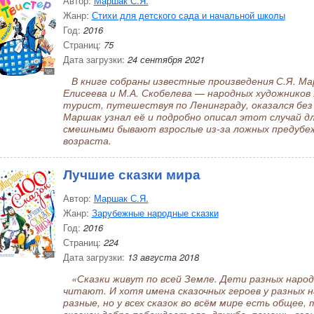
Автор:
Маршак С.Я.
Жанр:
Стихи для детского сада и начальной школы
Год:
2016
Страниц:
75
Дата загрузки:
24 сентября 2021
В книге собраны известные произведения С.Я. Ма
Елисеева и М.А. Скобелева — народных художников
турист, путешествуя по Ленинграду, оказался без 
Маршак узнал её и подробно описал этот случай дл
смешными бывают взрослые из-за ложных предубе
возраста.
Лучшие сказки мира
Автор:
Маршак С.Я.
Жанр:
Зарубежные народные сказки
Год:
2016
Страниц:
224
Дата загрузки:
13 августа 2018
«Сказки живут по всей Земле. Дети разных народ
читают. И хотя имена сказочных героев у разных н
разные, но у всех сказок во всём мире есть общее, 