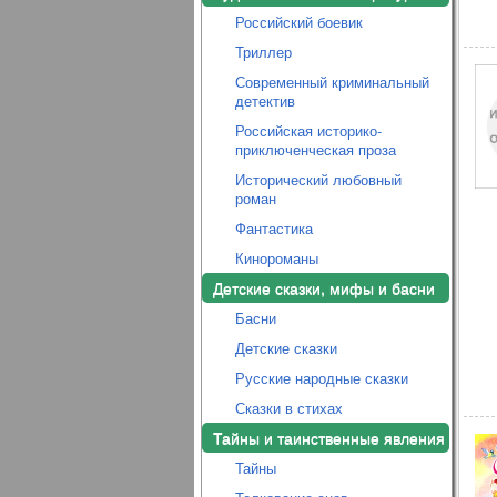
Российский боевик
Триллер
Современный криминальный
детектив
Российская историко-
приключенческая проза
Исторический любовный
роман
Фантастика
Кинороманы
Детские сказки, мифы и басни
Басни
Детские сказки
Русские народные сказки
Сказки в стихах
Тайны и таинственные явления
Тайны