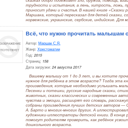
сказках добро побеждает зло, дружба, помощь, вз
трудности и испытания, а лень, хитрость, ложь, 
приносит удачи и счастья. В нашей книге «Сказки р
Маршака, который пересказал для детей сказки, со
норвежские, украинские, сербские, индийские. Для
Всё, что нужно прочитать малышам о
Автор:
Маршак С.Я.
Жанр:
Хрестоматии
Год:
2015
Страниц:
158
Дата загрузки:
24 августа 2017
Вашему малышу от 1 до 3 лет, и вы хотите прочи
нужное для ребёнка в этом возрасте? Тогда эта кн
произведения, которые необходимо услышать малы
Песенки и потешки, русские народные сказки, стих
животных, сказки классических и современных авто
чувства и эмоции, расширят его словарь, расскажу
собраны произведения лучших детских авторов — С.
А. Барто и многих-многих других. А иллюстрирова
художники-иллюстраторы детской книги. В конце 
помогут родителям проверить, как ребёнок усвоил
дошкольного возраста.