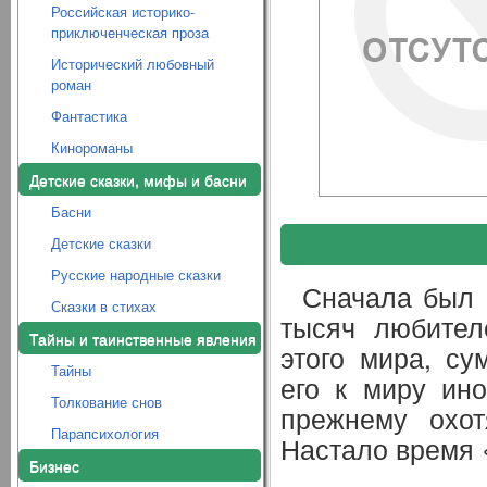
Российская историко-
приключенческая проза
Исторический любовный
роман
Фантастика
Кинороманы
Детские сказки, мифы и басни
Басни
Детские сказки
Русские народные сказки
Сначала был 
Сказки в стихах
тысяч любител
Тайны и таинственные явления
этого мира, су
Тайны
его к миру ин
Толкование снов
прежнему охот
Парапсихология
Настало время 
Бизнес