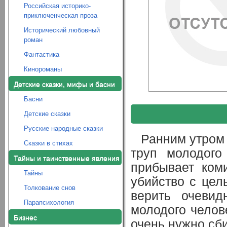
Российская историко-
приключенческая проза
Исторический любовный
роман
Фантастика
Кинороманы
Детские сказки, мифы и басни
Басни
Детские сказки
Русские народные сказки
Ранним утром
Сказки в стихах
труп молодого
Тайны и таинственные явления
прибывает ком
Тайны
убийство с цел
Толкование снов
верить очевид
Парапсихология
молодого челове
Бизнес
очень нужно сб