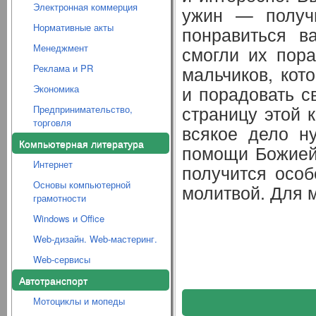
Электронная коммерция
ужин — получи
Нормативные акты
понравиться в
Менеджмент
смогли их пора
Реклама и PR
мальчиков, кот
и порадовать с
Экономика
страницу этой 
Предпринимательство,
торговля
всякое дело н
Компьютерная литература
помощи Божией 
Интернет
получится особ
Основы компьютерной
молитвой. Для 
грамотности
Windows и Office
Web-дизайн. Web-мастеринг.
Web-сервисы
Автотранспорт
Мотоциклы и мопеды