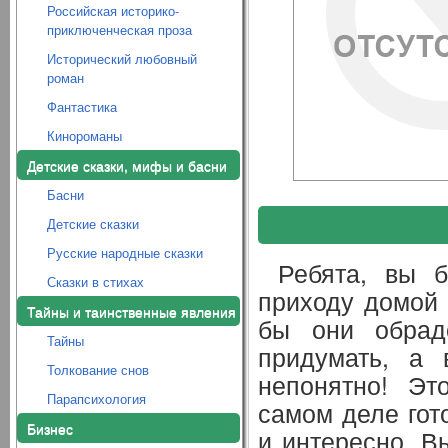
Российская историко-
приключенческая проза
Исторический любовный
роман
Фантастика
Кинороманы
Детские сказки, мифы и басни
Басни
Детские сказки
Русские народные сказки
Ребята, вы 
Сказки в стихах
приходу домой 
Тайны и таинственные явления
бы они обрад
Тайны
придумать, а 
Толкование снов
непонятно! Эт
Парапсихология
самом деле гот
Бизнес
и интересно. В